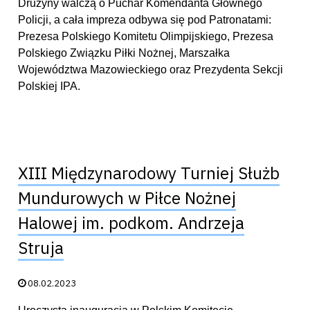
Drużyny walczą o Puchar Komendanta Głównego
Policji, a cała impreza odbywa się pod Patronatami:
Prezesa Polskiego Komitetu Olimpijskiego, Prezesa
Polskiego Związku Piłki Nożnej, Marszałka
Województwa Mazowieckiego oraz Prezydenta Sekcji
Polskiej IPA.
XIII Międzynarodowy Turniej Służb
Mundurowych w Piłce Nożnej
Halowej im. podkom. Andrzeja
Struja
Data publikacji:
08.02.2023