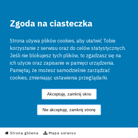
Zgoda na ciasteczka
Strona używa plików cookies, aby ułatwić Tobie
korzystanie z serwisu oraz do celów statystycznych.
Jeśli nie blokujesz tych plików, to zgadzasz się na
ich użycie oraz zapisanie w pamięci urządzenia.
Pamiętaj, że możesz samodzielnie zarządzać
cookies, zmieniając ustawienia przeglądarki.
Akceptuję, zamknij okno
Nie akceptuję, zamknij stronę
Informacyjny Serwis Policyjn
Strona główna
Mapa serwisu