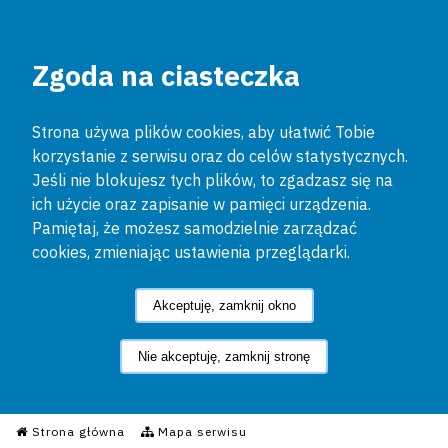
Zgoda na ciasteczka
Strona używa plików cookies, aby ułatwić Tobie
korzystanie z serwisu oraz do celów statystycznych.
Jeśli nie blokujesz tych plików, to zgadzasz się na
ich użycie oraz zapisanie w pamięci urządzenia.
Pamiętaj, że możesz samodzielnie zarządzać
cookies, zmieniając ustawienia przeglądarki.
Akceptuję, zamknij okno
Nie akceptuję, zamknij stronę
Informacyjny Serwis Policyjn
Strona główna
Mapa serwisu