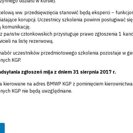
czynnego udziału w kursie).
elową ww. przedsięwzięcia stanowić będą eksperci – funkcjo
iałające korupcji. Uczestnicy szkolenia powinni posługiwać s
 komunikację.
 państw członkowskich przysługuje prawo zgłoszenia 1 kan
icieli na listę rezerwową.
abór uczestników przedmiotowego szkolenia pozostaje w gest
nych KGP.
dsyłania zgłoszeń mija z dniem 31 sierpnia 2017 r.
a kierowane na adres BMWP KGP z pominięciem kierownictwa:
nych KGP nie będą uwzględniane.