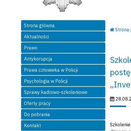
Strona główna
Strona
Aktualności
Prawo
Szkol
Antykorupcja
postę
Prawa człowieka w Policji
Psychologia w Policji
„Inve
Sprawy kadrowo-szkoleniowe
Data publi
28.08.
Oferty pracy
Do pobrania
Szkolenie
Kontakt