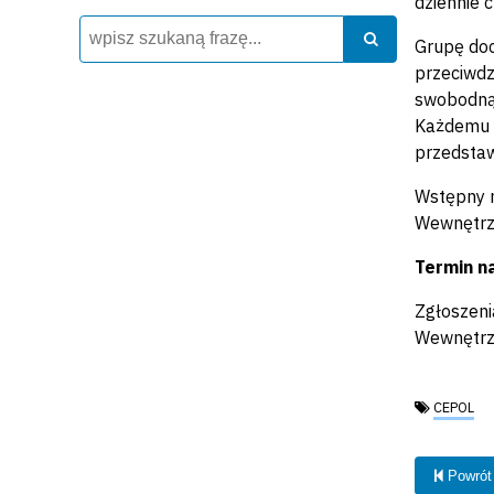
dziennie 
Wyszukiwarka
Szukaj
Szukaj
Grupę doc
przeciwdz
swobodną
Każdemu z
przedstaw
Wstępny n
Wewnętrz
Termin na
Zgłoszeni
Wewnętrz
Tagi:
CEPOL
Powrót