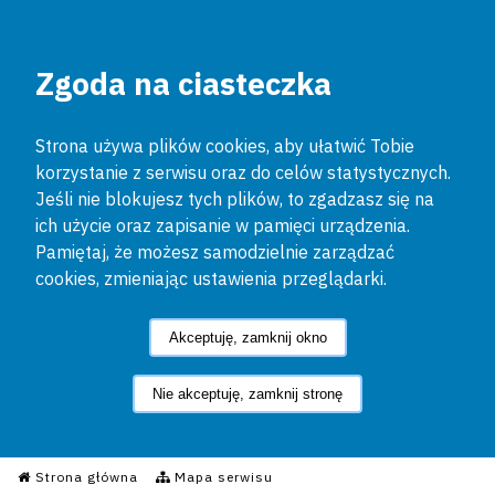
Zgoda na ciasteczka
Strona używa plików cookies, aby ułatwić Tobie
korzystanie z serwisu oraz do celów statystycznych.
Jeśli nie blokujesz tych plików, to zgadzasz się na
ich użycie oraz zapisanie w pamięci urządzenia.
Pamiętaj, że możesz samodzielnie zarządzać
cookies, zmieniając ustawienia przeglądarki.
Akceptuję, zamknij okno
Nie akceptuję, zamknij stronę
Informacyjny Serwis Policyjn
Strona główna
Mapa serwisu