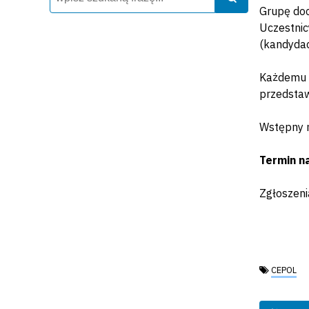
Grupę doc
Uczestnic
(kandydac
Każdemu z
przedstaw
Wstępny n
Termin na
Zgłoszeni
Tagi:
CEPOL