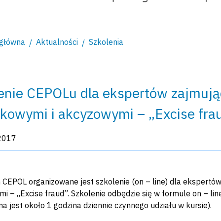
 główna
Aktualności
Szkolenia
enie CEPOLu dla ekspertów zajmują
kowymi i akcyzowymi – „Excise fra
kacji:
2017
CEPOL organizowane jest szkolenie (on – line) dla ekspertó
i – „Excise fraud”. Szkolenie odbędzie się w formule on – lin
a jest około 1 godzina dziennie czynnego udziału w kursie).