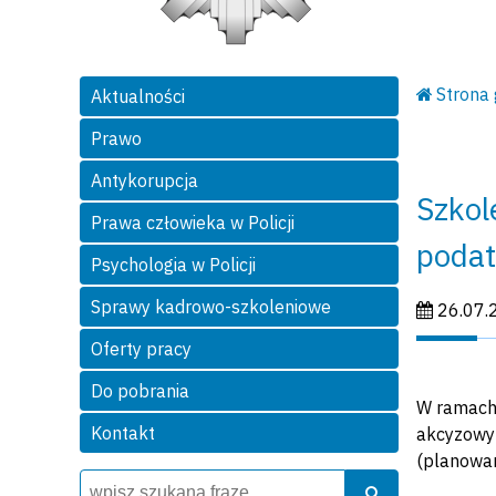
Strona
Aktualności
Prawo
Antykorupcja
Szkol
Prawa człowieka w Policji
podat
Psychologia w Policji
Sprawy kadrowo-szkoleniowe
Data publi
26.07.
Oferty pracy
Do pobrania
W ramach 
Kontakt
akcyzowym
(planowan
Wyszukiwarka
Szukaj
Szukaj