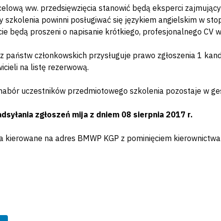
elową ww. przedsięwzięcia stanowić będą eksperci zajmując
y szkolenia powinni posługiwać się językiem angielskim w s
ie będą proszeni o napisanie krótkiego, profesjonalnego CV w
 państw członkowskich przysługuje prawo zgłoszenia 1 kan
icieli na listę rezerwową.
abór uczestników przedmiotowego szkolenia pozostaje w gesti
dsyłania zgłoszeń mija z dniem 08 sierpnia 2017 r.
a kierowane na adres BMWP KGP z pominięciem kierownictwa: