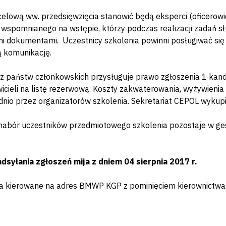
elową ww. przedsięwzięcia stanowić będą eksperci (oficerowie o
 wspomnianego na wstępie, którzy podczas realizacji zadań s
i dokumentami. Uczestnicy szkolenia powinni posługiwać się
 komunikację.
 państw członkowskich przysługuje prawo zgłoszenia 1 kan
icieli na listę rezerwową. Koszty zakwaterowania, wyżywieni
nio przez organizatorów szkolenia. Sekretariat CEPOL wykupi
abór uczestników przedmiotowego szkolenia pozostaje w ges
dsyłania zgłoszeń mija z dniem 04 sierpnia 2017 r.
a kierowane na adres BMWP KGP z pominięciem kierownictwa: