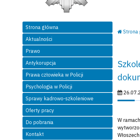
Strona główna
Strona
Aktualności
Prawo
Szkol
Antykorupcja
dokum
Prawa człowieka w Policji
Psychologia w Policji
Data publi
26.07.
Sprawy kadrowo-szkoleniowe
Oferty pracy
W ramach 
Do pobrania
wytworzon
Kontakt
Włoszech 