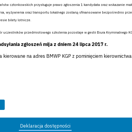
ństw członkowskich przysługuje prawo zgłoszenia 1 kandydata oraz wskazanie maks
ia, wyżywienia oraz transportu lokalnego zostaną sfinansowane bezpośrednio prze
sie bilety lotnicze.
r uczestników przedmiotowego szkolenia pozostaje w gestii Biura Kryminalnego KGP
dsyłania zgłoszeń mija z dniem 24 lipca 2017 r.
a kierowane na adres BMWP KGP z pominięciem kierownictwa:
Deklaracja dostępności