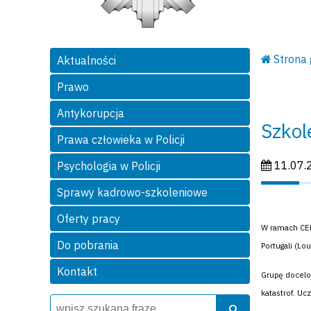
Strona
Aktualności
Prawo
Antykorupcja
Szkol
Prawa człowieka w Policji
Data publi
11.07.
Psychologia w Policji
Sprawy kadrowo-szkoleniowe
Oferty pracy
W ramach CEPO
Do pobrania
Portugali (Lo
Kontakt
Grupę docelo
katastrof. U
Wyszukiwarka
Szukaj
Szukaj