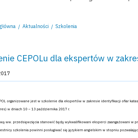
 główna
Aktualności
Szkolenia
enie CEPOLu dla ekspertów w zakresie
kacji:
2017
L organizowane jest w szkolenie dla ekspertów w zakresie identyfikacji ofiar katast
ures) w dniach 10 – 13 października 2017 r.
wą ww. przedsięwzięcia stanowić będą wykwalifikowani eksperci zaangażowani w prac
czestnicy szkolenia powinni posługiwać się językiem angielskim w stopniu pozwala