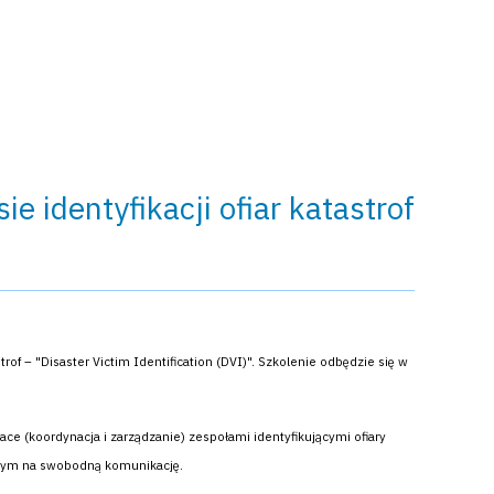
 identyfikacji ofiar katastrof
rof – "Disaster Victim Identification (DVI)". Szkolenie odbędzie się w
e (koordynacja i zarządzanie) zespołami identyfikującymi ofiary
jącym na swobodną komunikację.