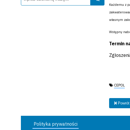
Każdemu z pa
zakwaterowan
własnym zakre
Wstępny nabó
Termin na
Zgłoszeni
Tagi:
CEPOL
Powrót
Polityka prywatności