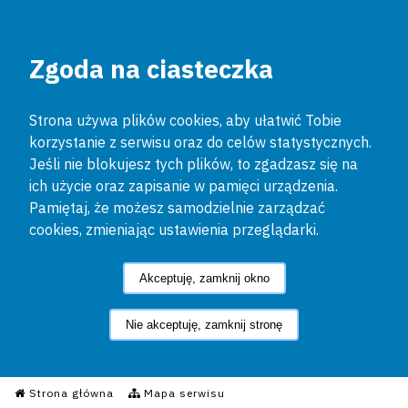
Zgoda na ciasteczka
Strona używa plików cookies, aby ułatwić Tobie
korzystanie z serwisu oraz do celów statystycznych.
Jeśli nie blokujesz tych plików, to zgadzasz się na
ich użycie oraz zapisanie w pamięci urządzenia.
Pamiętaj, że możesz samodzielnie zarządzać
cookies, zmieniając ustawienia przeglądarki.
Akceptuję, zamknij okno
Nie akceptuję, zamknij stronę
Informacyjny Serwis Policyjn
Strona główna
Mapa serwisu