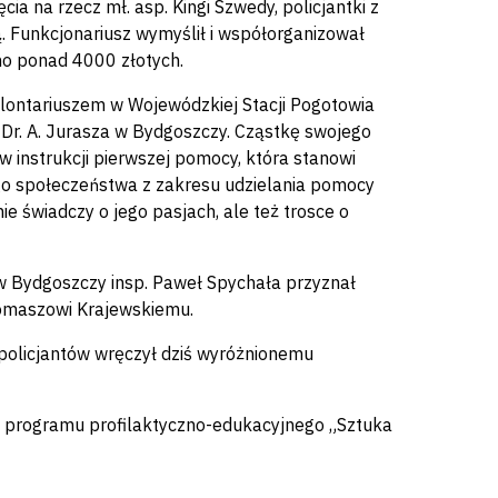
a na rzecz mł. asp. Kingi Szwedy, policjantki z
ą. Funkcjonariusz wymyślił i współorganizował
rano ponad 4000 złotych.
olontariuszem w Wojewódzkiej Stacji Pogotowia
Dr. A. Jurasza w Bydgoszczy. Cząstkę swojego
instrukcji pierwszej pomocy, która stanowi
ego społeczeństwa z zakresu udzielania pomocy
e świadczy o jego pasjach, ale też trosce o
w Bydgoszczy insp. Paweł Spychała przyznał
maszowi Krajewskiemu.
policjantów wręczył dziś wyróżnionemu
ję programu profilaktyczno-edukacyjnego „Sztuka