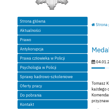
Strona główna
Strona
Aktualności
Prawo
Meda
Antykorupcja
Prawa człowieka w Policji
Data publi
04.01.
Psychologia w Policji
Sprawy kadrowo-szkoleniowe
Tomasz Kr
Oferty pracy
każdego d
Komendan
Do pobrania
przyznaw
Kontakt