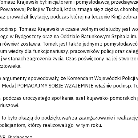
Tomasz Krajewski był inicjatorem i pomysłodawcą przedsięwzięci
owiatowej Policji w Tucholi, która zmaga się z ciężką chorob
az prowadził licytację, podczas której na leczenie Kingi zeb
podinsp. Tomasz Krajewski w czasie wolnym od służby jest w
go w Bydgoszczy oraz na Oddziale Ratunkowym Szpitala im. 
 również zostawia. Tomek jest także jednym z pomysłodawców 
m wiedzy dla funkcjonariuszy, pracowników policji oraz cał
 w stanach zagrożenia życia. Czas poświęcony na jej stworzeni
człowieka.
e argumenty spowodowały, że Komendant Wojewódzki Policji 
 Medal POMAGAJMY SOBIE WZAJEMNIE właśnie podinsp. To
, podczas uroczystego spotkania, szef kujawsko-pomorskich 
riuszowi.
 to było okazją do podziękowań za zaangażowanie i realizac
olicjantom, którzy realizowali go w tym roku.
KWP Bydgoszcz