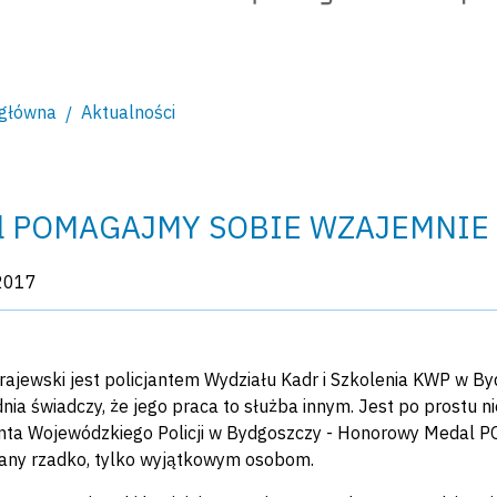
 główna
Aktualności
l POMAGAJMY SOBIE WZAJEMNIE dla
kacji:
2017
ajewski jest policjantem Wydziału Kadr i Szkolenia KWP w B
nia świadczy, że jego praca to służba innym. Jest po prostu ni
ta Wojewódzkiego Policji w Bydgoszczy - Honorowy Meda
any rzadko, tylko wyjątkowym osobom.