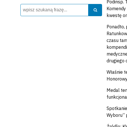
Podinsp. 
Wyszukiwarka
Szukaj
Komendy P
Szukaj
kwestę or
Ponadto, 
Ratunkowe
czasu tam
kompendiu
medycznej
drugiego 
Właśnie t
Honorowy
Medal ten
funkcjona
Spotkanie
Wyboru” p
Źródlo: 