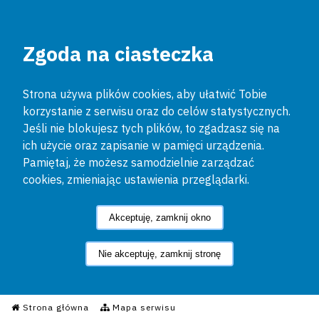
Zgoda na ciasteczka
Strona używa plików cookies, aby ułatwić Tobie
korzystanie z serwisu oraz do celów statystycznych.
Jeśli nie blokujesz tych plików, to zgadzasz się na
ich użycie oraz zapisanie w pamięci urządzenia.
Pamiętaj, że możesz samodzielnie zarządzać
cookies, zmieniając ustawienia przeglądarki.
Akceptuję, zamknij okno
Nie akceptuję, zamknij stronę
Informacyjny Serwis Policyjn
Strona główna
Mapa serwisu