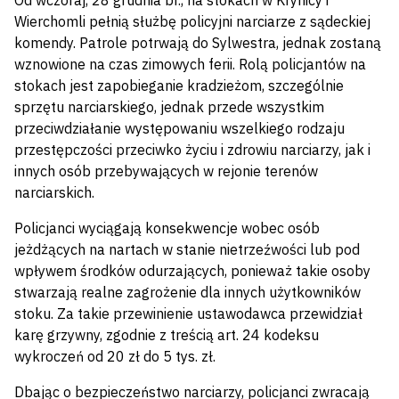
Od wczoraj, 28 grudnia br., na stokach w Krynicy i
Wierchomli pełnią służbę policyjni narciarze z sądeckiej
komendy. Patrole potrwają do Sylwestra, jednak zostaną
wznowione na czas zimowych ferii. Rolą policjantów na
stokach jest zapobieganie kradzieżom, szczególnie
sprzętu narciarskiego, jednak przede wszystkim
przeciwdziałanie występowaniu wszelkiego rodzaju
przestępczości przeciwko życiu i zdrowiu narciarzy, jak i
innych osób przebywających w rejonie terenów
narciarskich.
Policjanci wyciągają konsekwencje wobec osób
jeżdżących na nartach w stanie nietrzeźwości lub pod
wpływem środków odurzających, ponieważ takie osoby
stwarzają realne zagrożenie dla innych użytkowników
stoku. Za takie przewinienie ustawodawca przewidział
karę grzywny, zgodnie z treścią art. 24 kodeksu
wykroczeń od 20 zł do 5 tys. zł.
Dbając o bezpieczeństwo narciarzy, policjanci zwracają