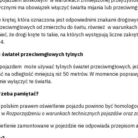
 pojazdem silnikowym w warunkach zmniejszonej przejrzysto
cznymi ma obowiązek włączyć światła mijania lub przeciwmgło
 krętej, która oznaczona jest odpowiednimi znakami drogow
rzeciwmgłowych od zmierzchu do świtu, również w warunkach 
eć, że drogi kręte to takie, na których występują liczne zakr
-4.
 świateł przeciwmgłowych tylnych
 pojazdem może używać tylnych świateł przeciwmgłowych, jeże
ć na odległość mniejszą niż 50 metrów. W momencie popraw
nie wyłączyć te światła.
rzeba pamiętać?
z polskim prawem oświetlenie pojazdu powinno być homolog
m w
Rozporządzeniu o warunkach technicznych pojazdów oraz za
ietlenie zamontowane w pojeździe nie odpowiada przepisom au