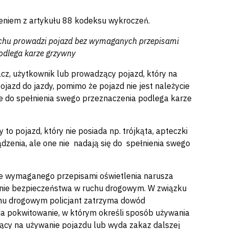
eniem z artykułu 88 kodeksu wykroczeń.
e ruchu prowadzi pojazd bez wymaganych przepisami
odlega karze grzywny
acz, użytkownik lub prowadzący pojazd, który na
ojazd do jazdy, pomimo że pojazd nie jest należycie
ne do spełnienia swego przeznaczenia podlega karze
o pojazd, który nie posiada np. trójkąta, apteczki
dzenia, ale one nie nadają się do spełnienia swego
ie wymaganego przepisami oświetlenia narusza
enie bezpieczeństwa w ruchu drogowym. W związku
ruchu drogowym policjant zatrzyma dowód
yda pokwitowanie, w którym określi sposób używania
jący na używanie pojazdu lub wyda zakaz dalszej