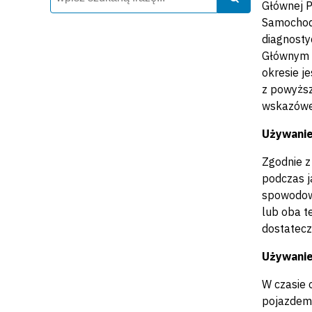
Głównej P
Samochodo
diagnosty
Głównym c
okresie j
z powyższ
wskazówek
Używanie
Zgodnie z
podczas j
spowodow
lub oba t
dostatecz
Używanie
W czasie 
pojazdem 