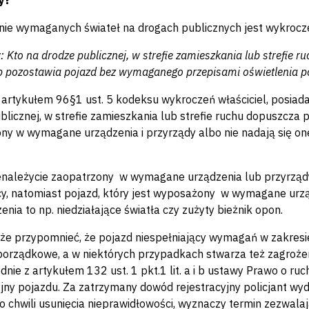
y?
ie wymaganych świateł na drogach publicznych jest wykrocz
w: Kto na drodze publicznej, w strefie zamieszkania lub strefi
ub pozostawia pojazd bez wymaganego przepisami oświetlenia p
 artykułem 96§1 ust. 5 kodeksu wykroczeń właściciel, posiad
blicznej, w strefie zamieszkania lub strefie ruchu dopuszcza p
ny w wymagane urządzenia i przyrządy albo nie nadają się o
enależycie zaopatrzony w wymagane urządzenia lub przyrządy t
cy, natomiast pojazd, który jest wyposażony w wymagane urzą
nia to np. niedziałające światła czy zużyty bieżnik opon.
że przypomnieć, że pojazd niespełniający wymagań w zakres
porządkowe, a w niektórych przypadkach stwarza też zagroż
odnie z artykułem 132 ust. 1 pkt.1 lit. a i b ustawy Prawo o 
yjny pojazdu. Za zatrzymany dowód rejestracyjny policjant w
o chwili usunięcia nieprawidłowości, wyznaczy termin zezwala