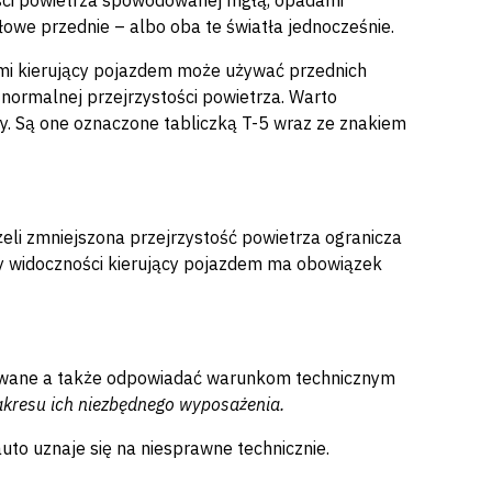
ści powietrza spowodowanej mgłą, opadami
we przednie – albo oba te światła jednocześnie.
ymi kierujący pojazdem może używać przednich
normalnej przejrzystości powietrza. Warto
ęty. Są one oznaczone tabliczką T-5 wraz ze znakiem
li zmniejszona przejrzystość powietrza ogranicza
y widoczności kierujący pojazdem ma obowiązek
owane a także odpowiadać warunkom technicznym
kresu ich niezbędnego wyposażenia.
to uznaje się na niesprawne technicznie.