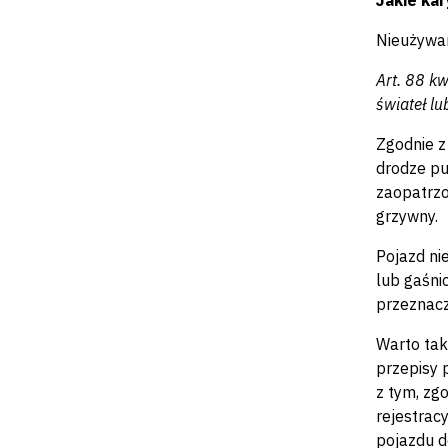
Jakie kar
Nieużywan
Art. 88 k
świateł l
Zgodnie z
drodze pu
zaopatrzo
grzywny.
Pojazd ni
lub gaśni
przeznacze
Warto tak
przepisy 
z tym, zg
rejestrac
pojazdu d