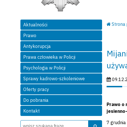
Strona
Aktualności
Prawo
Antykorupcja
Mijan
Prawa człowieka w Policji
używ
Psychologia w Policji
Sprawy kadrowo-szkoleniowe
Data publi
09.12.
Oferty pracy
Do pobrania
Prawo o 
Kontakt
jesienno
7 grudnia
Wyszukiwarka
Szukaj
Szukaj