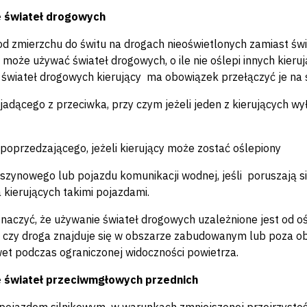
 świateł drogowych
od zmierzchu do świtu na drogach nieoświetlonych zamiast świat
może używać świateł drogowych, o ile nie oślepi innych kieru
świateł drogowych kierujący ma obowiązek przełączyć je na ś
 jadącego z przeciwka, przy czym jeżeli jeden z kierujących w
 poprzedzającego, jeżeli kierujący może zostać oślepiony
 szynowego lub pojazdu komunikacji wodnej, jeśli poruszają się
a kierujących takimi pojazdami.
naczyć, że używanie świateł drogowych uzależnione jest od oświ
 czy droga znajduje się w obszarze zabudowanym lub poza 
wet podczas ograniczonej widoczności powietrza.
 świateł przeciwmgłowych przednich