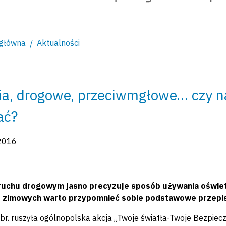
 główna
Aktualności
ia, drogowe, przeciwmgłowe… czy n
ać?
kacji:
2016
ruchu drogowym jasno precyzuje sposób używania oświet
- zimowych warto przypomnieć sobie podstawowe przepis
 br. ruszyła ogólnopolska akcja „Twoje światła-Twoje Bezpi