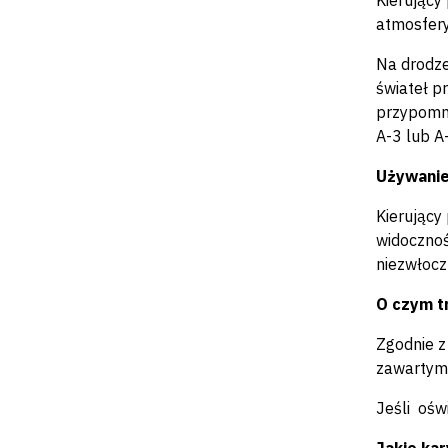
Kierujący
atmosfery
Na drodze
świateł p
przypomni
A-3 lub A
Używanie
Kierujący
widocznoś
niezwłocz
O czym t
Zgodnie 
zawarty
Jeśli ośw