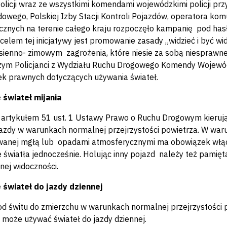
olicji wraz ze wszystkimi komendami wojewódzkimi policji pr
wego, Polskiej Izby Stacji Kontroli Pojazdów, operatora komu
cznych na terenie całego kraju rozpoczęło kampanię pod has
elem tej inicjatywy jest promowanie zasady „widzieć i być w
esienno- zimowym zagrożenia, które niesie za sobą niesprawn
ym Policjanci z Wydziału Ruchu Drogowego Komendy Wojewódzki
 prawnych dotyczących używania świateł.
 świateł mijania
 artykułem 51 ust. 1 Ustawy Prawo o Ruchu Drogowym kieruj
azdy w warunkach normalnej przejrzystości powietrza. W waru
anej mgłą lub opadami atmosferycznymi ma obowiązek włącz
e światła jednocześnie. Holując inny pojazd należy też pamięt
nej widoczności.
 świateł do jazdy dziennej
od świtu do zmierzchu w warunkach normalnej przejrzystości po
może używać świateł do jazdy dziennej.