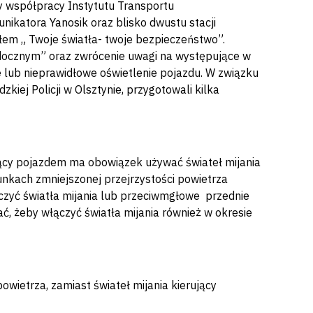
zy współpracy Instytutu Transportu
nikatora Yanosik oraz blisko dwustu stacji
łem „ Twoje światła- twoje bezpieczeństwo”.
idocznym” oraz zwrócenie uwagi na występujące w
e lub nieprawidłowe oświetlenie pojazdu. W związku
ej Policji w Olsztynie, przygotowali kilka
ący pojazdem ma obowiązek używać świateł mijania
nkach zmniejszonej przejrzystości powietrza
yć światła mijania lub przeciwmgłowe przednie
ać, żeby włączyć światła mijania również w okresie
wietrza, zamiast świateł mijania kierujący