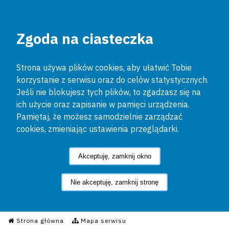
Zgoda na ciasteczka
Strona używa plików cookies, aby ułatwić Tobie
korzystanie z serwisu oraz do celów statystycznych.
Jeśli nie blokujesz tych plików, to zgadzasz się na
ich użycie oraz zapisanie w pamięci urządzenia.
Pamiętaj, że możesz samodzielnie zarządzać
cookies, zmieniając ustawienia przeglądarki.
Akceptuję, zamknij okno
Nie akceptuję, zamknij stronę
Informacyjny Serwis Policyjn
Strona główna
Mapa serwisu