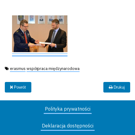
Tagi:
erasmus
współpraca międzynarodowa
Powrót
Drukuj
Polityka prywatności
Deklaracja dostępności