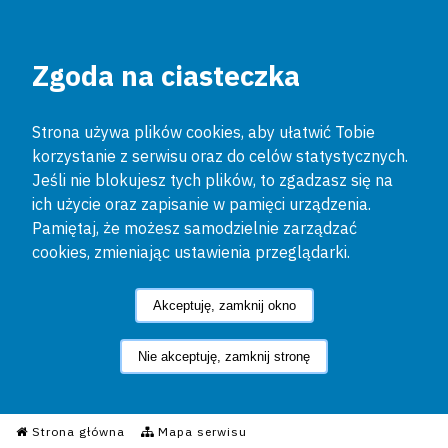
Zgoda na ciasteczka
Strona używa plików cookies, aby ułatwić Tobie
korzystanie z serwisu oraz do celów statystycznych.
Jeśli nie blokujesz tych plików, to zgadzasz się na
ich użycie oraz zapisanie w pamięci urządzenia.
Pamiętaj, że możesz samodzielnie zarządzać
cookies, zmieniając ustawienia przeglądarki.
Akceptuję, zamknij okno
Nie akceptuję, zamknij stronę
Informacyjny Serwis Policyjn
Strona główna
Mapa serwisu