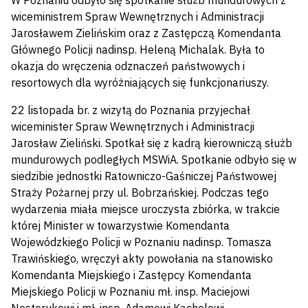
W Poznaniu odbyło się spotkanie służb mundurowych z
wiceministrem Spraw Wewnętrznych i Administracji
Jarosławem Zielińskim oraz z Zastępczą Komendanta
Głównego Policji nadinsp. Heleną Michalak. Była to
okazja do wręczenia odznaczeń państwowych i
resortowych dla wyróżniających się funkcjonariuszy.
22 listopada br. z wizytą do Poznania przyjechał
wiceminister Spraw Wewnętrznych i Administracji
Jarosław Zieliński. Spotkał się z kadrą kierowniczą służb
mundurowych podległych MSWiA. Spotkanie odbyło się w
siedzibie jednostki Ratowniczo-Gaśniczej Państwowej
Straży Pożarnej przy ul. Bobrzańskiej. Podczas tego
wydarzenia miała miejsce uroczysta zbiórka, w trakcie
której Minister w towarzystwie Komendanta
Wojewódzkiego Policji w Poznaniu nadinsp. Tomasza
Trawińskiego, wręczył akty powołania na stanowisko
Komendanta Miejskiego i Zastępcy Komendanta
Miejskiego Policji w Poznaniu mł. insp. Maciejowi