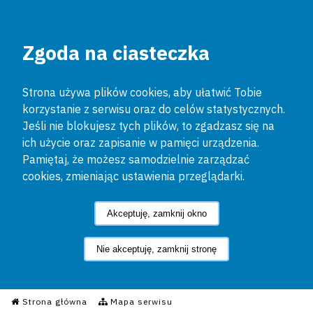
Zgoda na ciasteczka
Strona używa plików cookies, aby ułatwić Tobie
korzystanie z serwisu oraz do celów statystycznych.
Jeśli nie blokujesz tych plików, to zgadzasz się na
ich użycie oraz zapisanie w pamięci urządzenia.
Pamiętaj, że możesz samodzielnie zarządzać
cookies, zmieniając ustawienia przeglądarki.
Akceptuję, zamknij okno
Nie akceptuję, zamknij stronę
Informacyjny Serwis Policyjn
Strona główna
Mapa serwisu