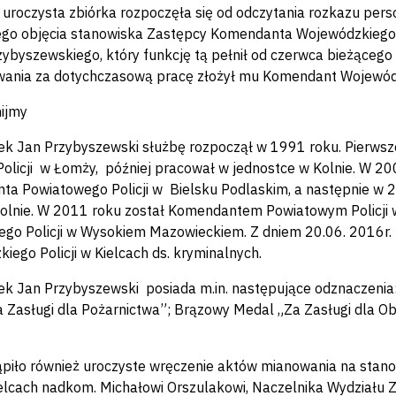
a uroczysta zbiórka rozpoczęła się od odczytania rozkazu pe
go objęcia stanowiska Zastępcy Komendanta Wojewódzkiego Pol
ybyszewskiego, który funkcję tą pełnił od czerwca bieżącego ro
ania za dotychczasową pracę złożył mu Komendant Wojewódzkie
ijmy
ek Jan Przybyszewski służbę rozpoczął w 1991 roku. Pierws
 Policji w Łomży, później pracował w jednostce w Kolnie. W 2
a Powiatowego Policji w Bielsku Podlaskim, a następnie w
 Kolnie. W 2011 roku został Komendantem Powiatowym Policji
go Policji w Wysokiem Mazowieckiem. Z dniem 20.06. 2016r
iego Policji w Kielcach ds. kryminalnych.
ek Jan Przybyszewski posiada m.in. następujące odznaczenia:
 Zasługi dla Pożarnictwa”; Brązowy Medal „Za Zasługi dla Ob
ąpiło również uroczyste wręczenie aktów mianowania na stano
lcach nadkom. Michałowi Orszulakowi, Naczelnika Wydziału Z