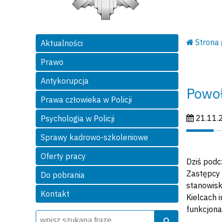
Strona
Aktualności
Prawo
Antykorupcja
Powoł
Prawa człowieka w Policji
Data publi
21.11.
Psychologia w Policji
Sprawy kadrowo-szkoleniowe
Oferty pracy
Dziś podc
Zastępcy 
Do pobrania
stanowisk
Kontakt
Kielcach 
funkcjona
Wyszukiwarka
Szukaj
Szukaj