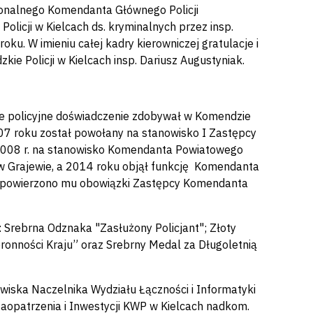
rsonalnego Komendanta Głównego Policji
icji w Kielcach ds. kryminalnych przez insp.
ku. W imieniu całej kadry kierowniczej gratulacje i
 Policji w Kielcach insp. Dariusz Augustyniak.
ze policyjne doświadczenie zdobywał w Komendzie
007 roku został powołany na stanowisko I Zastępcy
 2008 r. na stanowisko Komendanta Powiatowego
 w Grajewie, a 2014 roku objął funkcję Komendanta
. powierzono mu obowiązki Zastępcy Komendanta
 Srebrna Odznaka "Zasłużony Policjant"; Złoty
ronności Kraju” oraz Srebrny Medal za Długoletnią
wiska Naczelnika Wydziału Łączności i Informatyki
aopatrzenia i Inwestycji KWP w Kielcach nadkom.