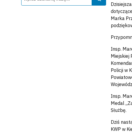
Dzisiejsz
dotyczące
Marka Prz
podziękow
Przypomn
Insp. Mar
Miejskiej
Komendant
Policji w
Powiatowe
Wojewódzk
Insp. Mar
Medal „Za
Służbę.
Dziś nast
KWP w Kie