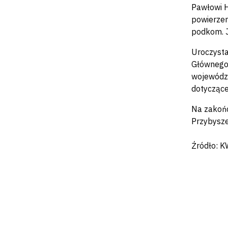
Pawłowi H
powierzen
podkom. 
Uroczysta
Głównego 
województ
dotyczące
Na zakońc
Przybysze
Źródło: K