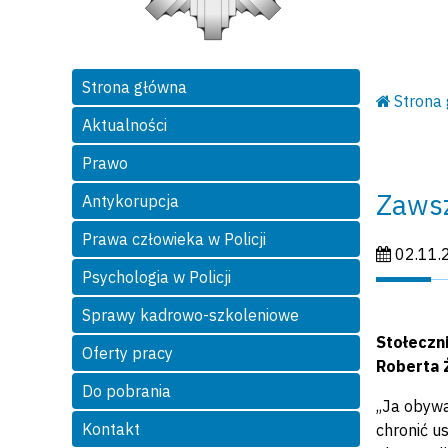
Strona główna
Strona
Aktualności
Prawo
Zawsz
Antykorupcja
Prawa człowieka w Policji
Data publi
02.11.
Psychologia w Policji
Sprawy kadrowo-szkoleniowe
Stołeczni
Oferty pracy
Roberta 
Do pobrania
,,Ja obyw
Kontakt
chronić u