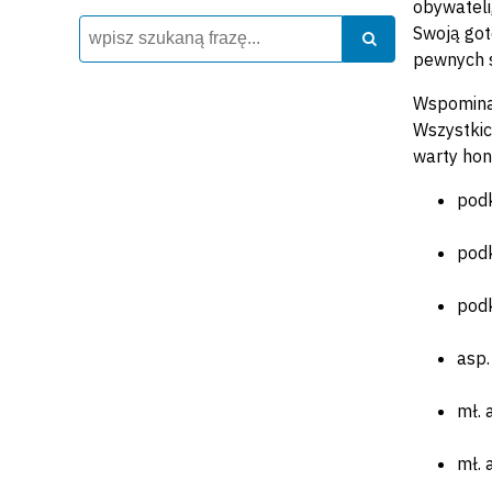
obywateli
Wyszukiwarka
Szukaj
Swoją got
Szukaj
pewnych s
Wspominaj
Wszystkic
warty hon
podk
pod
pod
asp
mł.
mł.