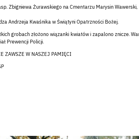
asp. Zbigniewa Żurawskiego na Cmentarzu Marysin Wawerski,
dza Andrzeja Kwaśnika w Świątyni Opatrzności Bożej.
kich grobach złożono wiązanki kwiatów i zapalono znicze. Wa
ał Prewencji Policji.
IE ZAWSZE W NASZEJ PAMIĘCI
SP