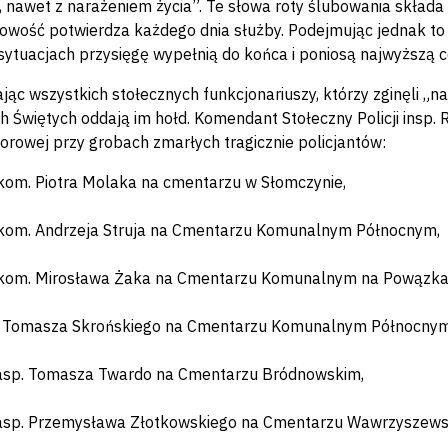
, nawet z narażeniem życia”. Te słowa roty ślubowania składa 
owość potwierdza każdego dnia służby. Podejmując jednak to w
ytuacjach przysięgę wypełnią do końca i poniosą najwyższą c
ąc wszystkich stołecznych funkcjonariuszy, którzy zginęli „na 
h Świętych oddają im hołd. Komendant Stołeczny Policji insp.
orowej przy grobach zmarłych tragicznie policjantów:
om. Piotra Molaka na cmentarzu w Słomczynie,
kom. Andrzeja Struja na Cmentarzu Komunalnym Północnym,
kom. Mirosława Żaka na Cmentarzu Komunalnym na Powązka
. Tomasza Skrońskiego na Cmentarzu Komunalnym Północnym
 asp. Tomasza Twardo na Cmentarzu Bródnowskim,
 asp. Przemysława Złotkowskiego na Cmentarzu Wawrzyszews