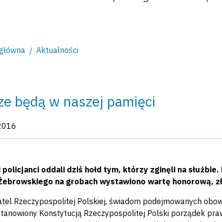
 główna
Aktualności
e będą w naszej pamięci
kacji:
2016
 policjanci oddali dziś hołd tym, którzy zginęli na służbi
Żebrowskiego na grobach wystawiono wartę honorową, zło
atel Rzeczypospolitej Polskiej, świadom podejmowanych obowią
stanowiony Konstytucją Rzeczypospolitej Polski porządek pra