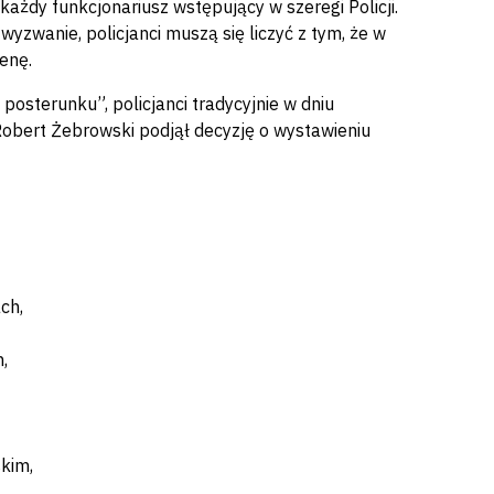
każdy funkcjonariusz wstępujący w szeregi Policji.
yzwanie, policjanci muszą się liczyć z tym, że w
enę.
posterunku”, policjanci tradycyjnie w dniu
 Robert Żebrowski podjął decyzję o wystawieniu
ch,
,
kim,