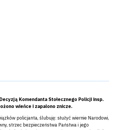
e. Decyzją Komendanta Stołecznego Policji insp.
żono wieńce i zapalono znicze.
zków policjanta, ślubuję: służyć wiernie Narodowi,
wny, strzec bezpieczeństwa Państwa i jego