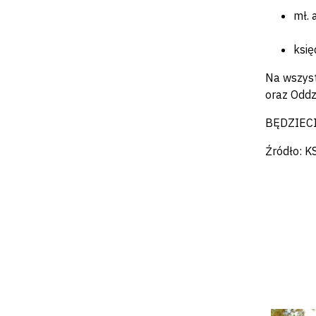
mł. 
księ
Na wszyst
oraz Oddzi
BĘDZIEC
Źródło: K