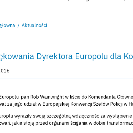
 główna
Aktualności
ękowania Dyrektora Europolu dla K
kacji:
2016
Europolu, pan Rob Wainwright w liście do Komendanta Główneg
ał za jego udział w Europejskiej Konwencji Szefów Policji w H
roplu wyraziły swoją szczególną wdzięczność za wystąpienie s
wań, jakie stoją przed organami ścigania w dobie transformacj