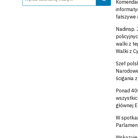
Komendant
informaty
fałszywe 
Nadinsp. 
policyjny
walki z t
Walki z C
Szef pols
Narodowej
ścigania z
Ponad 400
wszystkic
głównej E
W spotkani
Parlament
Wskazuje 