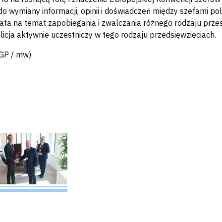
o wymiany informacji, opinii i doświadczeń między szefami poli
iata na temat zapobiegania i zwalczania różnego rodzaju prz
licja aktywnie uczestniczy w tego rodzaju przedsięwzięciach.
P / mw)