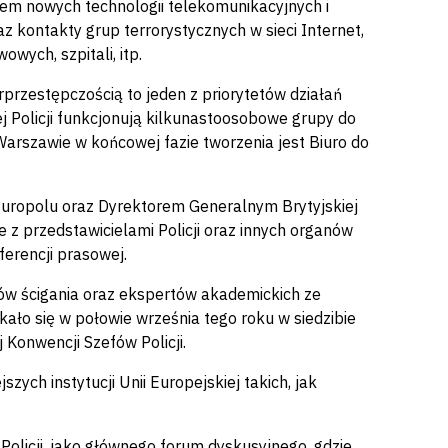
em nowych technologii telekomunikacyjnych i
z kontakty grup terrorystycznych w sieci Internet,
ych, szpitali, itp.
rprzestępczością to jeden z priorytetów działań
j Policji funkcjonują kilkunastoosobowe grupy do
Warszawie w końcowej fazie tworzenia jest Biuro do
 Europolu oraz Dyrektorem Generalnym Brytyjskiej
 z przedstawicielami Policji oraz innych organów
nferencji prasowej.
nów ścigania oraz ekspertów akademickich ze
kało się w połowie września tego roku w siedzibie
 Konwencji Szefów Policji.
zych instytucji Unii Europejskiej takich, jak
Policji, jako głównego forum dyskusyjnego, gdzie