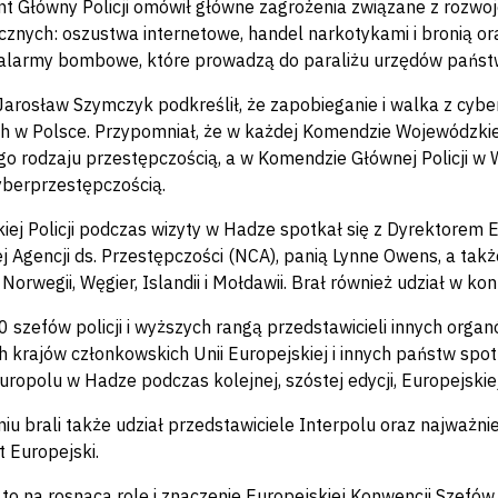
 Główny Policji omówił główne zagrożenia związane z rozwoj
cznych: oszustwa internetowe, handel narkotykami i bronią ora
alarmy bombowe, które prowadzą do paraliżu urzędów państwow
Jarosław Szymczyk podkreślił, że zapobieganie i walka z cybe
ch w Polsce. Przypomniał, że w każdej Komendzie Wojewódzkie
ego rodzaju przestępczością, a w Komendzie Głównej Policji w 
yberprzestępczością.
kiej Policji podczas wizyty w Hadze spotkał się z Dyrektorem
 Agencji ds. Przestępczości (NCA), panią Lynne Owens, a także
 Norwegii, Węgier, Islandii i Mołdawii. Brał również udział w ko
 szefów policji i wyższych rangą przedstawicieli innych orga
h krajów członkowskich Unii Europejskiej i innych państw spot
uropolu w Hadze podczas kolejnej, szóstej edycji, Europejskiej
u brali także udział przedstawiciele Interpolu oraz najważniejs
 Europejski.
to na rosnącą rolę i znaczenie Europejskiej Konwencji Szefów 