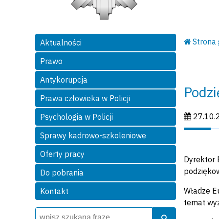
Strona
Aktualności
Prawo
Antykorupcja
Podzi
Prawa człowieka w Policji
Data publi
27.10.
Psychologia w Policji
Sprawy kadrowo-szkoleniowe
Oferty pracy
Dyrektor 
podziękow
Do pobrania
Władze Eu
Kontakt
temat wyz
Wyszukiwarka
Szukaj
Szukaj