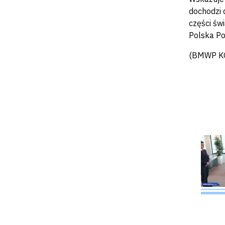
dochodzi d
części św
Polska Po
(BMWP KG