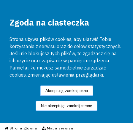
Zgoda na ciasteczka
Strona używa plików cookies, aby ułatwić Tobie
korzystanie z serwisu oraz do celów statystycznych.
Jeśli nie blokujesz tych plików, to zgadzasz się na
ich użycie oraz zapisanie w pamięci urządzenia.
Pamiętaj, że możesz samodzielnie zarządzać
cookies, zmieniając ustawienia przeglądarki.
Akceptuję, zamknij okno
Nie akceptuję, zamknij stronę
Informacyjny Serwis Policyjn
Strona główna
Mapa serwisu