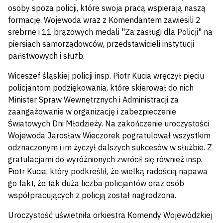
osoby spoza policji, które swoja pracą wspierają naszą
formację. Wojewoda wraz z Komendantem zawiesili 2
srebrne i 11 brązowych medali "Za zasługi dla Policji" na
piersiach samorządowców, przedstawicieli instytucji
państwowych i służb.
Wiceszef śląskiej policji insp. Piotr Kucia wręczył pięciu
policjantom podziękowania, które skierował do nich
Minister Spraw Wewnętrznych i Administracji za
zaangażowanie w organizację i zabezpieczenie
Światowych Dni Młodzieży. Na zakończenie uroczystości
Wojewoda Jarosław Wieczorek pogratulował wszystkim
odznaczonym i im życzył dalszych sukcesów w służbie. Z
gratulacjami do wyróżnionych zwrócił się również insp.
Piotr Kucia, który podkreślił, że wielką radością napawa
go fakt, że tak duża liczba policjantów oraz osób
współpracujących z policją został nagrodzona.
Uroczystość uświetniła orkiestra Komendy Wojewódzkiej