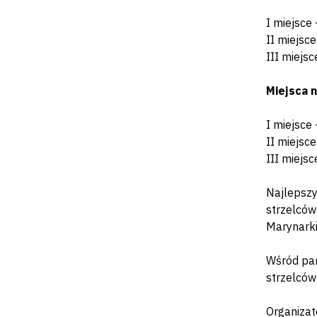
I miejsce
II miejsc
III miejs
Miejsca n
I miejsce
II miejsc
III miejs
Najlepszy
strzelców
Marynarki
Wśród pań
strzelców
Organizat