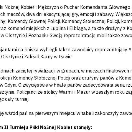
iłki Nożnej Kobiet i Mężczyzn o Puchar Komendanta Głównego Po
ch meczów, dwa dni ekscytującej gry, emocji i zabawy. Większo
yny: Komendy Głównej Policji, Komendy Stołecznej Policji, kom
raz komend miejskich z Lublina i Elbląga, a także drużyny z K
 w Olsztynie i Poznaniu. Swoją reprezentrację mieli także za
cjantami na boiska wybiegli także zawodnicy reprezentujący 
 Olsztynie i Zakład Karny w Iławie.
dniach zaciętej rywalizacji w grupach, w meczach finałowych
olicji i Komendy Stołecznej Policji oraz drużyny panów z Komen
w Gdyni. O zwycięstwie w finale panów zadecydowała seria rzut
tynie. Policjanci ze stolicy Warmii i Mazur w zeszłym roku zaj
 cały turniej.
ję wśród pań na pierwszym miejscu w tabeli zakończyły zawod
 II Turnieju Piłki Nożnej Kobiet stanęły: