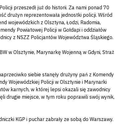
licji przeszedł już do historii. Za nami ponad 70
ść drużyn reprezentowała jednostki policji. Wśród
end wojewódzkich z Olsztyna, Łodzi, Radomia,
omendy Powiatowej Policji w Gołdapi i oddziałów
wodnicy z NSZZ Policjantów Województwa Śląskiego.
ABW w Olsztynie, Marynarkę Wojenną w Gdyni, Straż
 naprzeciwko siebie stanęły drużyny pań z Komendy
dy Wojewódzkiej Policji w Olsztynie i Marynarki
ów karnych, w której lepsi okazali się zawodnicy
ęli drugie miejsce, w tym roku poprawili swój wynik,
niczki KGP i puchar zabrały ze sobą do Warszawy.