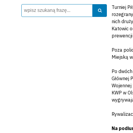
Turniej P
Wyszukiwarka
Szukaj
Szukaj
rozegrany
nich druż
Katowic o
prewencji
Poza poli
Miejską w
Po dwóch 
Głównej P
Wojennej 
KWP w Olsz
wygrywając
Rywalizac
Na podium