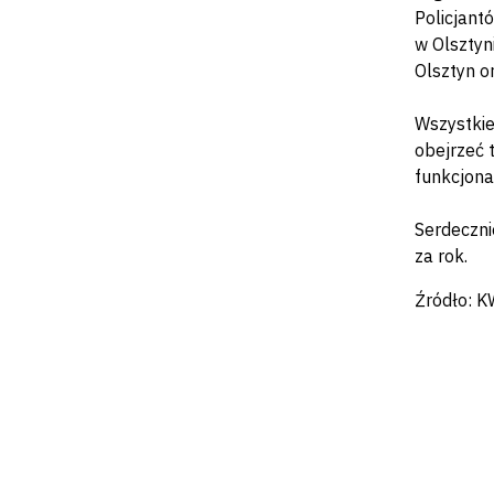
Policjant
w Olsztyn
Olsztyn o
Wszystkie
obejrzeć 
funkcjona
Serdeczni
za rok.
Źródło: K