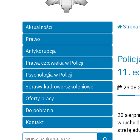
Strona
Aktualności
Prawo
Antykorupcja
Polic
Prawa człowieka w Policji
11. e
Psychologia w Policji
Sprawy kadrowo-szkoleniowe
Data publi
23.08.
Oferty pracy
Do pobrania
20 sierpn
Kontakt
w ruchu d
strefę ed
Wyszukiwarka
Szukaj
Szukaj