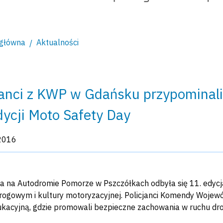
 główna
Aktualności
janci z KWP w Gdańsku przypominali
dycji Moto Safety Day
kacji:
2016
ia na Autodromie Pomorze w Pszczółkach odbyła się 11. edycj
rogowym i kultury motoryzacyjnej. Policjanci Komendy Wojewód
ukacyjną, gdzie promowali bezpieczne zachowania w ruchu d