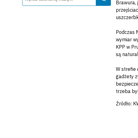
Brawura, 
przejścia
uszczerbk
Podczas M
wymiar wy
KPP w Pru
są natur
W strefie
gadżety z
bezpiecze
trzeba by
Źródło: 