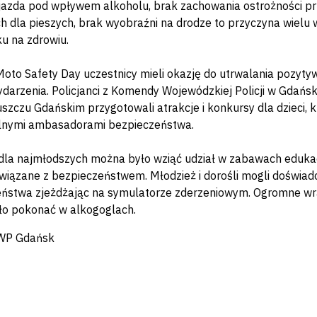
jazda pod wpływem alkoholu, brak zachowania ostrożności pr
ch dla pieszych, brak wyobraźni na drodze to przyczyna wielu
u na zdrowiu.
oto Safety Day uczestnicy mieli okazję do utrwalania pozyt
darzenia. Policjanci z Komendy Wojewódzkiej Policji w Gdań
szczu Gdańskim przygotowali atrakcje i konkursy dla dzieci,
alnymi ambasadorami bezpieczeństwa.
 dla najmłodszych można było wziąć udział w zabawach eduka
wiązane z bezpieczeństwem. Młodzież i dorośli mogli doświad
ństwa zjeżdżając na symulatorze zderzeniowym. Ogromne wra
ło pokonać w alkogoglach.
KWP Gdańsk