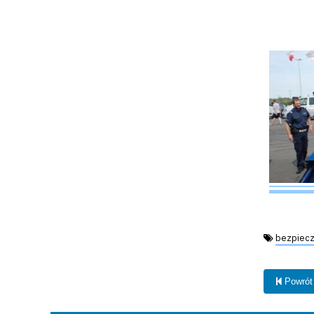
Tagi:
bezpiecz
Powrót