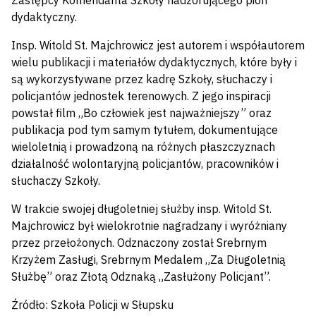
Zastępcy Komendanta Szkoły nadzorującego pion
dydaktyczny.
Insp. Witold St. Majchrowicz jest autorem i współautorem
wielu publikacji i materiałów dydaktycznych, które były i
są wykorzystywane przez kadrę Szkoły, słuchaczy i
policjantów jednostek terenowych. Z jego inspiracji
powstał film „Bo człowiek jest najważniejszy” oraz
publikacja pod tym samym tytułem, dokumentujące
wieloletnią i prowadzoną na różnych płaszczyznach
działalność wolontaryjną policjantów, pracowników i
słuchaczy Szkoły.
W trakcie swojej długoletniej służby insp. Witold St.
Majchrowicz był wielokrotnie nagradzany i wyróżniany
przez przełożonych. Odznaczony został Srebrnym
Krzyżem Zasługi, Srebrnym Medalem „Za Długoletnią
Służbę” oraz Złotą Odznaką „Zasłużony Policjant”.
Źródło: Szkoła Policji w Słupsku