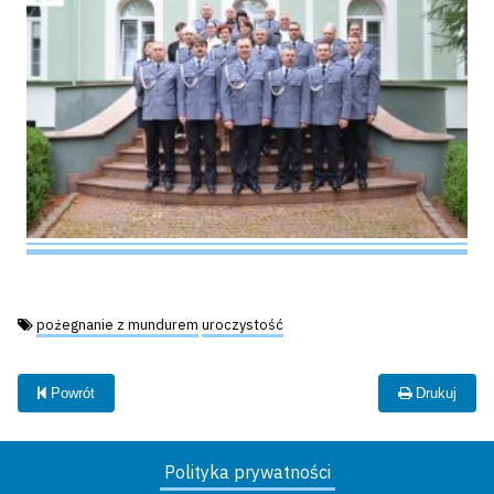
Tagi:
pożegnanie z mundurem
uroczystość
Powrót
Drukuj
Polityka prywatności