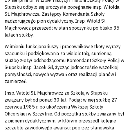
19 sierpnia br. w Izbie Tradycji i Historii Szkoły Policji w
Słupsku odbyło się uroczyste pożegnanie insp. Witolda
St. Majchrowicza, Zastępcy Komendanta Szkoły
nadzorującego pion dydaktyczny. Insp. Witold St.
Majchrowicz przeszedł w stan spoczynku po blisko 35
latach służby.
W imieniu funkcjonariuszy i pracowników Szkoły wyrazy
szacunku i podziękowania za wieloletnią, sumienną
służbę złożył odchodzącemu Komendant Szkoły Policji w
Słupsku insp. Jacek Gil, życząc jednocześnie wszelkiej
pomyślności, nowych wyzwań oraz realizacji planów i
zamierzeń.
Insp. Witold St. Majchrowicz ze Szkołą w Słupsku
związany był od ponad 30 lat. Podjął w niej służbę 27
czerwca 1985 r. po ukończeniu Wyższej Szkoły
Oficerskiej w Szczytnie. Od początku służby związany był
z pionem dydaktycznym, w którym przeszedł kolejne
szczeble zawodowego awansu: poprzez stanowiska