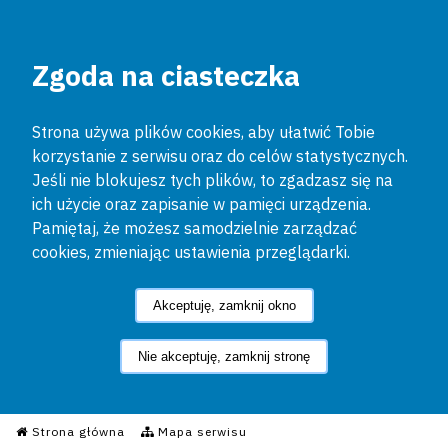
Zgoda na ciasteczka
Strona używa plików cookies, aby ułatwić Tobie
korzystanie z serwisu oraz do celów statystycznych.
Jeśli nie blokujesz tych plików, to zgadzasz się na
ich użycie oraz zapisanie w pamięci urządzenia.
Pamiętaj, że możesz samodzielnie zarządzać
cookies, zmieniając ustawienia przeglądarki.
Akceptuję, zamknij okno
Nie akceptuję, zamknij stronę
Informacyjny Serwis Policyjn
Strona główna
Mapa serwisu