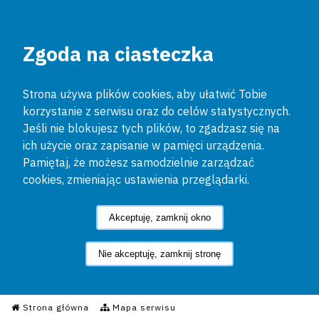
Zgoda na ciasteczka
Strona używa plików cookies, aby ułatwić Tobie
korzystanie z serwisu oraz do celów statystycznych.
Jeśli nie blokujesz tych plików, to zgadzasz się na
ich użycie oraz zapisanie w pamięci urządzenia.
Pamiętaj, że możesz samodzielnie zarządzać
cookies, zmieniając ustawienia przeglądarki.
Akceptuję, zamknij okno
Nie akceptuję, zamknij stronę
Informacyjny Serwis Policyjn
Strona główna
Mapa serwisu