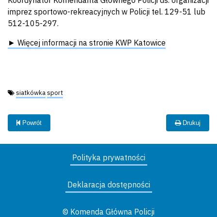
Koordynator Komendanta Głównego Policji ds. organizacji
imprez sportowo-rekreacyjnych w Policji tel. 129-51 lub
512-105-297.
► Więcej informacji na stronie KWP Katowice
Tagi:
siatkówka
sport
Powrót
Drukuj
Polityka prywatności
Deklaracja dostępności
© Komenda Główna Policji