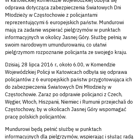
W katowickiej komendzie wojewódzkiej odbyła się
odprawa dotycząca zabezpieczenia Światowych Dni
Młodzieży w Częstochowie z policjantami
reprezentującymi 6 europejskich państw. Mundurowi
mają za zadanie wspierać pielgrzymów w punktach
informacyjnych w okolicy Jasnej Góry. Służbę pełnią w
swoim narodowym umundurowaniu, co ułatwi
pielgrzymom rozpoznanie policjanta ze swojego kraju.
Dzisiaj, 28 lipca 2016 r., około 6.00, w Komendzie
Wojewódzkiej Policji w Katowicach odbyła się odprawa
policjantów z 6 europejskich państw przygotowująca ich
do zabezpieczenia Światowych Dni Młodzieży w
Częstochowie. Zaraz po odprawie policjanci z Czech,
Węgier, Włoch, Hiszpanii, Niemiec i Rumunii przejechali do
Częstochowy, by w okolicach Jasnej Góry wspomagać
pracę polskich policjantów.
Mundurowi będą pełnić służbę w punktach
informacyjnych dla pielgrzymów, wspierając i służąc radą