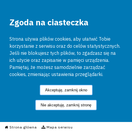
Zgoda na ciasteczka
Strona używa plików cookies, aby ułatwić Tobie
korzystanie z serwisu oraz do celów statystycznych.
Jeśli nie blokujesz tych plików, to zgadzasz się na
ich użycie oraz zapisanie w pamięci urządzenia.
Pamiętaj, że możesz samodzielnie zarządzać
cookies, zmieniając ustawienia przeglądarki.
Akceptuję, zamknij okno
Nie akceptuję, zamknij stronę
Informacyjny Serwis Policyjn
Strona główna
Mapa serwisu