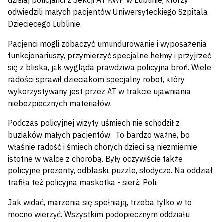
dzisiaj policjanci z Sekcji AT KWP w Lublinie, którzy
odwiedzili małych pacjentów Uniwersyteckiego Szpitala
Dziecięcego Lublinie.
Pacjenci mogli zobaczyć umundurowanie i wyposażenia
funkcjonariuszy, przymierzyć specjalne hełmy i przyjrzeć
się z bliska, jak wygląda prawdziwa policyjna broń. Wiele
radości sprawił dzieciakom specjalny robot, który
wykorzystywany jest przez AT w trakcie ujawniania
niebezpiecznych materiałów.
Podczas policyjnej wizyty uśmiech nie schodził z
buziaków małych pacjentów. To bardzo ważne, bo
właśnie radość i śmiech chorych dzieci są niezmiernie
istotne w walce z chorobą. Były oczywiście także
policyjne prezenty, odblaski, puzzle, słodycze. Na oddział
trafiła też policyjna maskotka - sierż. Poli.
Jak widać, marzenia się spełniają, trzeba tylko w to
mocno wierzyć. Wszystkim podopiecznym oddziału