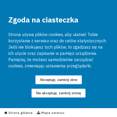
Zgoda na ciasteczka
Strona używa plików cookies, aby ułatwić Tobie
korzystanie z serwisu oraz do celów statystycznych.
Jeśli nie blokujesz tych plików, to zgadzasz się na
ich użycie oraz zapisanie w pamięci urządzenia.
Pamiętaj, że możesz samodzielnie zarządzać
cookies, zmieniając ustawienia przeglądarki.
Akceptuję, zamknij okno
Nie akceptuję, zamknij stronę
Informacyjny Serwis Policyjn
Strona główna
Mapa serwisu