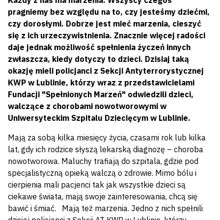
Każdy z nas ma marzenia. Wszyscy czegoś
pragniemy bez względu na to, czy jesteśmy dziećmi,
czy dorosłymi. Dobrze jest mieć marzenia, cieszyć
się z ich urzeczywistnienia. Znacznie więcej radości
daje jednak możliwość spełnienia życzeń innych
zwłaszcza, kiedy dotyczy to dzieci. Dzisiaj taką
okazję mieli policjanci z Sekcji Antyterrorystycznej
KWP w Lublinie, którzy wraz z przedstawicielami
Fundacji "Spełnionych Marzeń" odwiedzili dzieci,
walczące z chorobami nowotworowymi w
Uniwersyteckim Szpitalu Dziecięcym w Lublinie.
Mają za sobą kilka miesięcy życia, czasami rok lub kilka
lat, gdy ich rodzice słyszą lekarską diagnozę – choroba
nowotworowa. Maluchy trafiają do szpitala, gdzie pod
specjalistyczną opieką walczą o zdrowie. Mimo bólu i
cierpienia mali pacjenci tak jak wszystkie dzieci są
ciekawe świata, mają swoje zainteresowania, chcą się
bawić i śmiać. Mają też marzenia. Jedno z nich spełnili