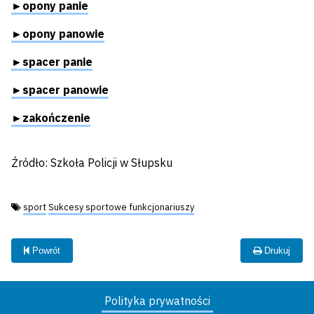
►opony panie
►opony panowie
►spacer panie
►spacer panowie
►zakończenie
Źródło: Szkoła Policji w Słupsku
Tagi:
sport
Sukcesy sportowe funkcjonariuszy
Powrót
Drukuj
Polityka prywatności