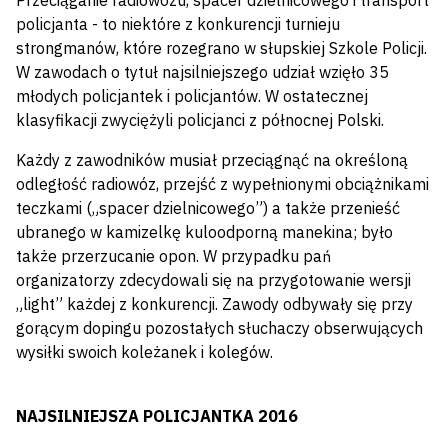
Przeciąganie radiowozu, spacer dzielnicowego i transport
policjanta - to niektóre z konkurencji turnieju
strongmanów, które rozegrano w słupskiej Szkole Policji.
W zawodach o tytuł najsilniejszego udział wzięło 35
młodych policjantek i policjantów. W ostatecznej
klasyfikacji zwyciężyli policjanci z północnej Polski.
Każdy z zawodników musiał przeciągnąć na określoną
odległość radiowóz, przejść z wypełnionymi obciążnikami
teczkami („spacer dzielnicowego”) a także przenieść
ubranego w kamizelkę kuloodporną manekina; było
także przerzucanie opon. W przypadku pań
organizatorzy zdecydowali się na przygotowanie wersji
„light” każdej z konkurencji. Zawody odbywały się przy
gorącym dopingu pozostałych słuchaczy obserwujących
wysiłki swoich koleżanek i kolegów.
NAJSILNIEJSZA POLICJANTKA 2016