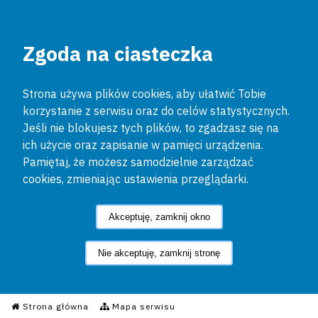
Zgoda na ciasteczka
Strona używa plików cookies, aby ułatwić Tobie
korzystanie z serwisu oraz do celów statystycznych.
Jeśli nie blokujesz tych plików, to zgadzasz się na
ich użycie oraz zapisanie w pamięci urządzenia.
Pamiętaj, że możesz samodzielnie zarządzać
cookies, zmieniając ustawienia przeglądarki.
Akceptuję, zamknij okno
Nie akceptuję, zamknij stronę
Informacyjny Serwis Policyjn
Strona główna
Mapa serwisu