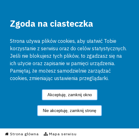
Zgoda na ciasteczka
Strona używa plików cookies, aby ułatwić Tobie
korzystanie z serwisu oraz do celów statystycznych.
Jeśli nie blokujesz tych plików, to zgadzasz się na
ich użycie oraz zapisanie w pamięci urządzenia.
Pamiętaj, że możesz samodzielnie zarządzać
cookies, zmieniając ustawienia przeglądarki.
Akceptuję, zamknij okno
Nie akceptuję, zamknij stronę
Informacyjny Serwis Policyjn
Strona główna
Mapa serwisu