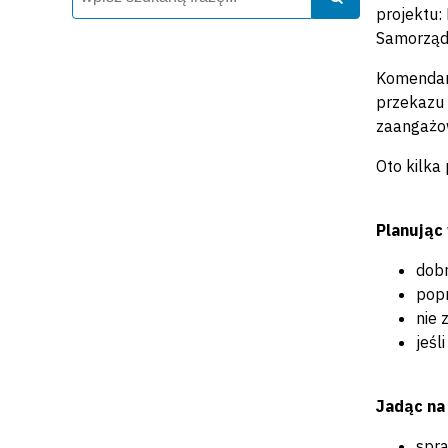
projektu:
Samorząd
Komendant
przekazu 
zaangażo
Oto kilka
Planując
dobr
popr
nie 
jeśl
Jadąc na
spra