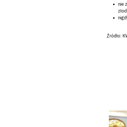
nie 
złod
nigd
Źródło: 