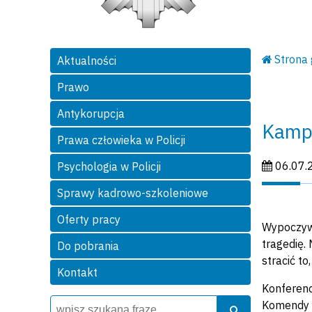
Strona
Aktualności
Prawo
Antykorupcja
Kampa
Prawa człowieka w Policji
Data publi
06.07.
Psychologia w Policji
Sprawy kadrowo-szkoleniowe
Oferty pracy
Wypoczywa
tragedię.
Do pobrania
stracić to
Kontakt
Konferenc
Wyszukiwarka
Szukaj
Komendy W
Szukaj