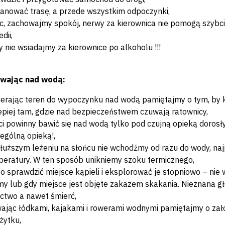
anować trasę, a przede wszystkim odpoczynki,
c, zachowajmy spokój, nerwy za kierownica nie pomogą szybci
dii,
y nie wsiadajmy za kierownice po alkoholu !!!
wając nad wodą:
erając teren do wypoczynku nad wodą pamiętajmy o tym, by k
epiej tam, gdzie nad bezpieczeństwem czuwają ratownicy,
ci powinny bawić się nad wodą tylko pod czujną opieką dorosł
ególną opieką!,
łuższym leżeniu na słońcu nie wchodźmy od razu do wody, naj
eratury. W ten sposób unikniemy szoku termicznego,
o sprawdzić miejsce kąpieli i eksplorować je stopniowo – nie
y lub gdy miejsce jest objęte zakazem skakania. Nieznana gł
ctwo a nawet śmierć,
ając łódkami, kajakami i rowerami wodnymi pamiętajmy o zało
żytku,