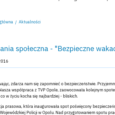
 główna
Aktualności
nia społeczna - "Bezpieczne wakacj
kacji:
2016
jąc, zdarza nam się zapomnieć o bezpieczeństwie. Przyjemny
 Nasza współpraca z TVP Opole, zaowocowała kolejnym spotem
, co w życiu kocha się najbardziej - bliskich.
ja prasowa, która inaugurowała spot poświęcony bezpieczeńs
ojewódzkiej Policji w Opolu. Nad przygotowaniem spotu praco