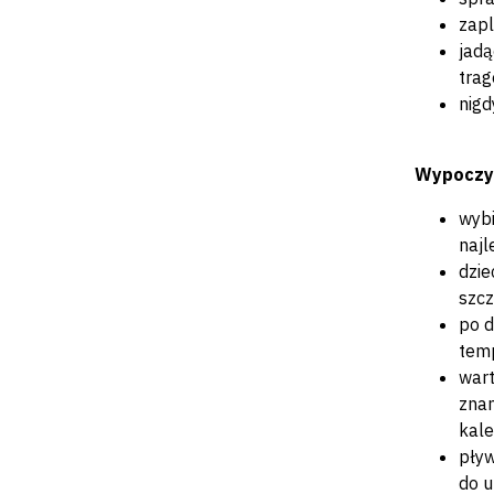
zapl
jadą
trage
nigd
Wypoczy
wybi
najl
dzie
szcz
po d
temp
wart
znam
kale
pływ
do u