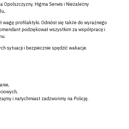
na Opolszczyzny, Higma Serwis i Niezależny
u,.
 wagę profilaktyki. Odniósł się także do wyraźnego
 Komendant podziękował wszystkim za współpracę i
nu.
ch sytuacji i bezpiecznie spędzić wakacje.
anie,
ściowych,
szajmy i natychmiast zadzwońmy na Policję.