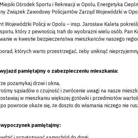
 Miejski Ośrodek Sportu i Rekreacji w Opolu, Energetyka Ciepl
ny Związek Zawodowy Policjantów Zarząd Wojewódzki w Opol
 Wojewódzki Policji w Opolu – insp. Jarosław Kaleta pokreślił
spotu, który z pewnością trafi do wyobraźni wielu osób. Pan
wanie w kwestie bezpieczeństwa mieszkańców naszego regio
 porad, których warto przestrzegać, żeby uniknąć nieprzyjemny
 wyjazd pamiętajmy o zabezpieczeniu mieszkania:
ze pozamykaj drzwi i okna,
ośmy sąsiadów o czujność i zwrócenie uwagi na nasze mieszk
zostawiaj w mieszkaniu większej gotówki i przedmiotów warto
i po powrocie okaże się, że doszło do włamania niczego nie ru
 wypoczynek pamiętajmy:
wdzić i przygotować samochód do drogi,