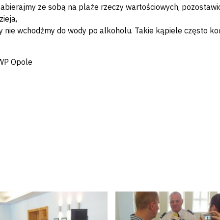
zabierajmy ze sobą na plaże rzeczy wartościowych, pozosta
zieja,
y nie wchodźmy do wody po alkoholu. Takie kąpiele często koń
KWP Opole