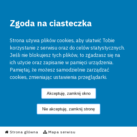
Zgoda na ciasteczka
Strona używa plików cookies, aby ułatwić Tobie
korzystanie z serwisu oraz do celów statystycznych.
Jeśli nie blokujesz tych plików, to zgadzasz się na
ich użycie oraz zapisanie w pamięci urządzenia.
Pamiętaj, że możesz samodzielnie zarządzać
cookies, zmieniając ustawienia przeglądarki.
Akceptuję, zamknij okno
Nie akceptuję, zamknij stronę
Informacyjny Serwis Policyjn
Strona główna
Mapa serwisu