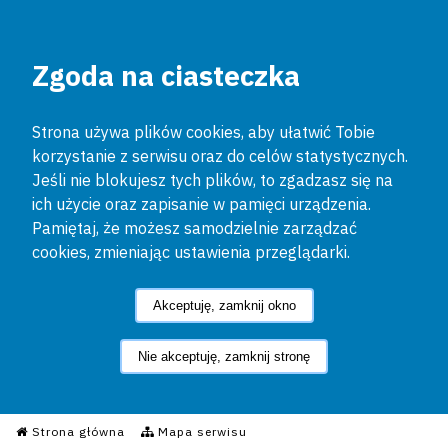
Zgoda na ciasteczka
Strona używa plików cookies, aby ułatwić Tobie
korzystanie z serwisu oraz do celów statystycznych.
Jeśli nie blokujesz tych plików, to zgadzasz się na
ich użycie oraz zapisanie w pamięci urządzenia.
Pamiętaj, że możesz samodzielnie zarządzać
cookies, zmieniając ustawienia przeglądarki.
Akceptuję, zamknij okno
Nie akceptuję, zamknij stronę
Informacyjny Serwis Policyjn
Strona główna
Mapa serwisu