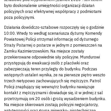
było doskonalenie umiejętności organizacji działań
policyjnych oraz efektywnej współpracy z podmiotami
poza policyjnymi.
Działania dowódczo-sztabowe rozpoczęły się o godzinie
10:00. Wtedy to według scenariusza dyżurny Komendy
Powiatowej Policji otrzymał informację od dyżurnego
Straży Pożarnej o pożarze w jednym z pomieszczeń na
Zamku Kazimierzowskim. Na miejsce zostały
przekierowane odpowiednie siły policyjne. Mundurowi
przystępują do ewakuacji osób z placówki oraz
zabezpieczają teren przyległy do budynku. Podczas
wstępnych ustaleń wynika, ze na pierwsze piętro weszło
trzech nietypowo zachowujących się mężczyzn. Patrol
Policji znajdujący się wewnątrz budynku nawiązuje
kontakt z mężczyznami i dowiaduje się, iż w jednej z sal
przetrzymują oni 20 osób i grożą wysadzeniem budynku.
Na miejsce skierowani zostają policyjni negocjatorzy,
antyterroryści oraz grupa minersko- pirotechniczna.