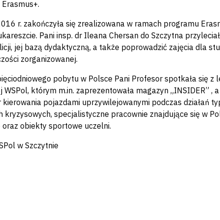
 Erasmus+.
016 r. zakończyła się zrealizowana w ramach programu Erasmus
kareszcie. Pani insp. dr Ileana Chersan do Szczytna przyleci
licji, jej bazą dydaktyczną, a także poprowadzić zajęcia dla s
zości zorganizowanej.
ięciodniowego pobytu w Polsce Pani Profesor spotkała się z l
 WSPol, którym m.in. zaprezentowała magazyn „INSIDER” , a t
 kierowania pojazdami uprzywilejowanymi podczas działań typ
h kryzysowych, specjalistyczne pracownie znajdujące się w 
ę oraz obiekty sportowe uczelni.
SPol w Szczytnie