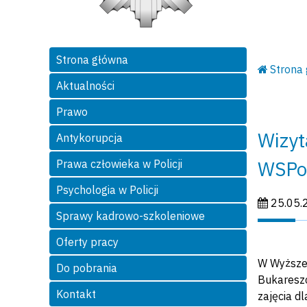
Strona główna
Strona
Aktualności
Prawo
Wizyt
Antykorupcja
WSPo
Prawa człowieka w Policji
Psychologia w Policji
Data publi
25.05.
Sprawy kadrowo-szkoleniowe
Oferty pracy
W Wyższej 
Do pobrania
Bukareszc
Kontakt
zajęcia d