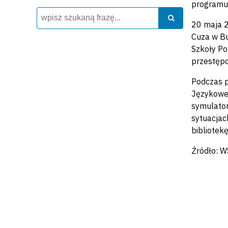
programu
Wyszukiwarka
Szukaj
Szukaj
20 maja 2
Cuza w Bu
Szkoły Po
przestępc
Podczas p
Językowej
symulator
sytuacjac
bibliotek
Źródło: W