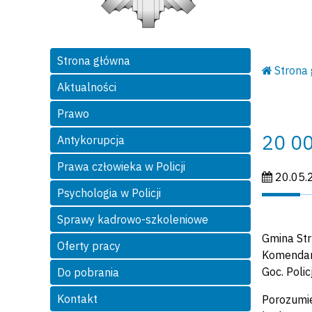
Strona główna
Strona
Aktualności
Prawo
20 00
Antykorupcja
Prawa człowieka w Policji
Data publi
20.05.
Psychologia w Policji
Sprawy kadrowo-szkoleniowe
Gmina Str
Oferty pracy
Komendant
Goc. Poli
Do pobrania
Kontakt
Porozumie