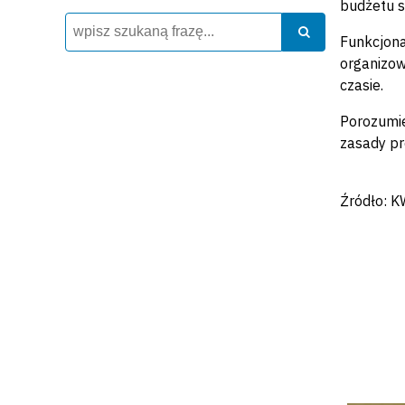
budżetu s
Wyszukiwarka
Szukaj
Szukaj
Funkcjona
organizow
czasie.
Porozumie
zasady pr
Źródło: 