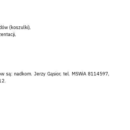
ów (koszulki),
entacji,
w są: nadkom. Jerzy Gąsior, tel. MSWiA 8114597,
12.