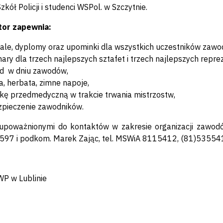
zkół Policji i studenci WSPol. w Szczytnie.
tor zapewnia:
le, dyplomy oraz upominki dla wszystkich uczestników zawod
ary dla trzech najlepszych sztafet i trzech najlepszych reprez
ad w dniu zawodów,
, herbata, zimne napoje,
kę przedmedyczną w trakcie trwania mistrzostw,
zpieczenie zawodników.
upoważnionymi do kontaktów w zakresie organizacji zawodó
597 i podkom. Marek Zając, tel. MSWiA 8115412, (81)53554
WP w Lublinie