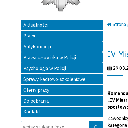
Strona
Aktualności
Prawo
Antykorupcja
IV Mi
Prawa człowieka w Policji
Data publi
29.03.
Psychologia w Policji
Sprawy kadrowo-szkoleniowe
Oferty pracy
Komenda 
„IV Mist
Do pobrania
sportowo
Kontakt
Zawodnicy
Wyszukiwarka
Szukaj
kategorie
Szukaj