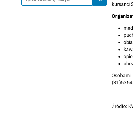
kursanci S
Organiza
meda
puch
obi
kawa
opie
ube
Osobami 
(81)5354
Źródło: K