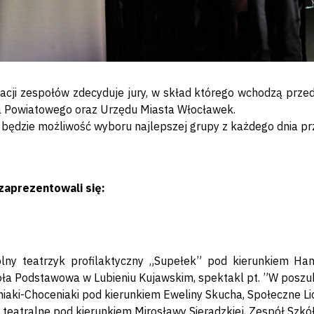
kacji zespołów zdecyduje jury, w skład którego wchodzą przed
 Powiatowego oraz Urzędu Miasta Włocławek.
będzie możliwość wyboru najlepszej grupy z każdego dnia p
zaprezentowali się:
olny teatrzyk profilaktyczny „Supełek” pod kierunkiem Ha
ła Podstawowa w Lubieniu Kujawskim, spektakl pt. ”W poszuk
iaki-Choceniaki pod kierunkiem Eweliny Skucha, Społeczne L
 teatralne pod kierunkiem Mirosławy Sieradzkiej, Zespół Szkó