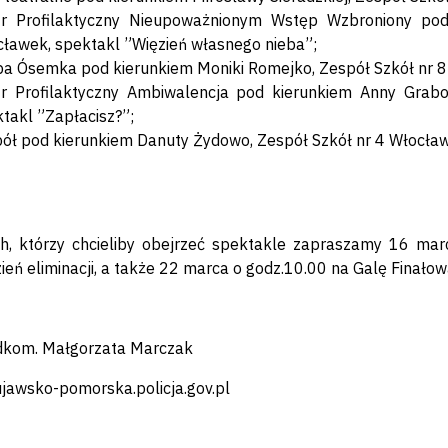
tr Profilaktyczny Nieupoważnionym Wstęp Wzbroniony pod
ławek, spektakl ”Więzień własnego nieba”;
a Ósemka pod kierunkiem Moniki Romejko, Zespół Szkół nr 8
tr Profilaktyczny Ambiwalencja pod kierunkiem Anny Grab
takl ”Zapłacisz?”;
ół pod kierunkiem Danuty Żydowo, Zespół Szkół nr 4 Włocławek
h, którzy chcieliby obejrzeć spektakle zapraszamy 16 mar
zień eliminacji, a także 22 marca o godz.10.00 na Galę Finałow
adkom. Małgorzata Marczak
ujawsko-pomorska.policja.gov.pl