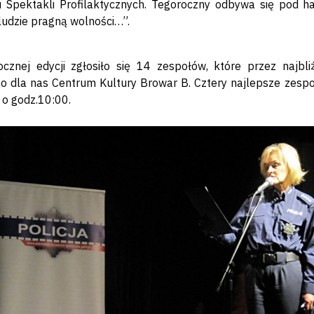
 Spektakli Profilaktycznych. Tegoroczny odbywa się pod ha
udzie pragną wolności…”.
ocznej edycji zgłosiło się 14 zespołów, które przez najb
o dla nas Centrum Kultury Browar B. Cztery najlepsze zespoły
. o godz.10:00.