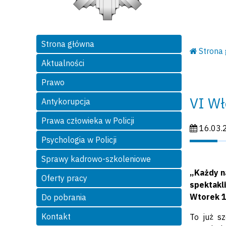
Strona główna
Strona
Aktualności
Prawo
VI Wł
Antykorupcja
Prawa człowieka w Policji
Data publi
16.03.
Psychologia w Policji
Sprawy kadrowo-szkoleniowe
„Każdy n
Oferty pracy
spektakl
Wtorek 1
Do pobrania
Kontakt
To już sz