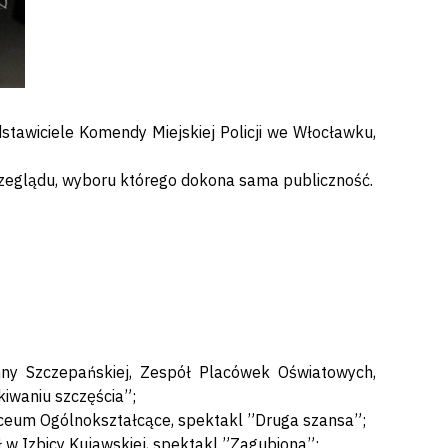
stawiciele Komendy Miejskiej Policji we Włocławku,
rzeglądu, wyboru którego dokona sama publiczność.
nny Szczepańskiej, Zespół Placówek Oświatowych,
iwaniu szczęścia”;
iceum Ogólnokształcące, spektakl ”Druga szansa”;
ł w Izbicy Kujawskiej, spektakl ”Zagubiona”;