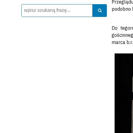
Przeglądu
Wyszukiwarka
Szukaj
podobno l
Szukaj
Do tegor
gościnneg
marca b.r