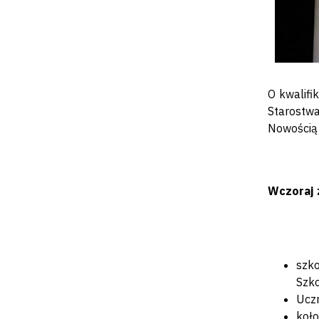
O kwalifi
Starostwa
Nowością 
Wczoraj 
szk
Szko
Uczn
koło