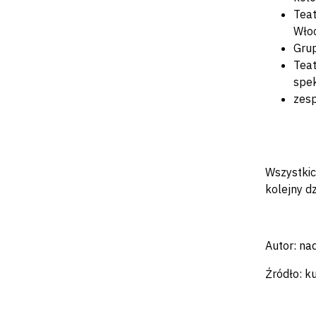
Tea
Włoc
Grup
Tea
spek
zesp
Wszystkic
kolejny d
Autor: n
Źródło: k