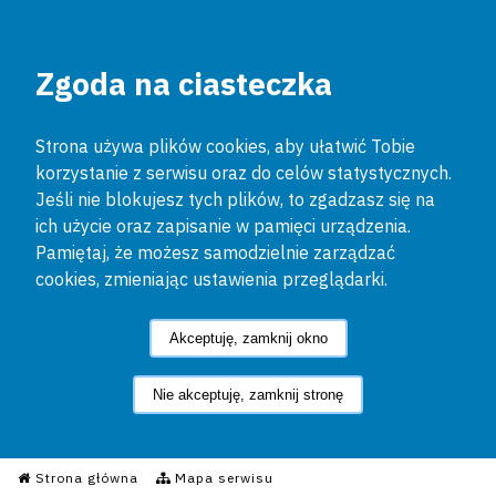
Zgoda na ciasteczka
Strona używa plików cookies, aby ułatwić Tobie
korzystanie z serwisu oraz do celów statystycznych.
Jeśli nie blokujesz tych plików, to zgadzasz się na
ich użycie oraz zapisanie w pamięci urządzenia.
Pamiętaj, że możesz samodzielnie zarządzać
cookies, zmieniając ustawienia przeglądarki.
Akceptuję, zamknij okno
Nie akceptuję, zamknij stronę
Informacyjny Serwis Policyjn
Strona główna
Mapa serwisu