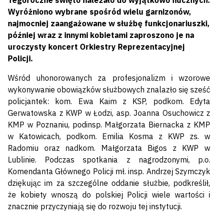
Tegoroczne święto należało do wyjątkowo hucznych.
Wyróżniono wybrane spośród wielu garnizonów,
najmocniej zaangażowane w służbę funkcjonariuszki,
później wraz z innymi kobietami zaproszono je na
uroczysty koncert Orkiestry Reprezentacyjnej
Policji.
Wśród uhonorowanych za profesjonalizm i wzorowe
wykonywanie obowiązków służbowych znalazło się sześć
policjantek: kom. Ewa Kaim z KSP, podkom. Edyta
Gerwatowska z KWP w Łodzi, asp. Joanna Osuchowicz z
KMP w Poznaniu, podinsp. Małgorzata Biernacka z KMP
w Katowicach, podkom. Emilia Kosma z KWP zs. w
Radomiu oraz nadkom. Małgorzata Bigos z KWP w
Lublinie. Podczas spotkania z nagrodzonymi, p.o.
Komendanta Głównego Policji mł. insp. Andrzej Szymczyk
dziękując im za szczególne oddanie służbie, podkreślił,
że kobiety wnoszą do polskiej Policji wiele wartości i
znacznie przyczyniają się do rozwoju tej instytucji.