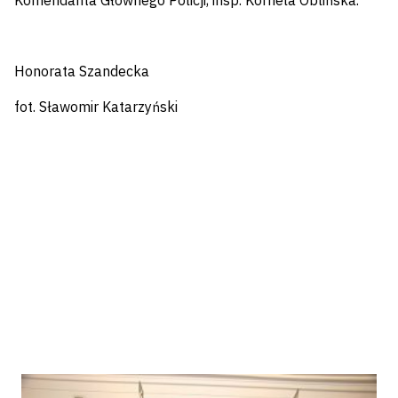
Komendanta Głównego Policji, insp. Kornela Oblińska.
Honorata Szandecka
fot. Sławomir Katarzyński