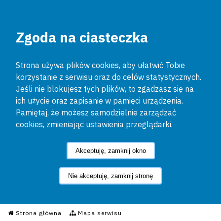
Zgoda na ciasteczka
Strona używa plików cookies, aby ułatwić Tobie
korzystanie z serwisu oraz do celów statystycznych.
Jeśli nie blokujesz tych plików, to zgadzasz się na
ich użycie oraz zapisanie w pamięci urządzenia.
Pamiętaj, że możesz samodzielnie zarządzać
cookies, zmieniając ustawienia przeglądarki.
Akceptuję, zamknij okno
Nie akceptuję, zamknij stronę
Informacyjny Serwis Policyjn
Strona główna
Mapa serwisu