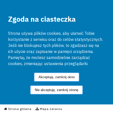
Zgoda na ciasteczka
Strona używa plików cookies, aby ułatwić Tobie
korzystanie z serwisu oraz do celów statystycznych.
Jeśli nie blokujesz tych plików, to zgadzasz się na
ich użycie oraz zapisanie w pamięci urządzenia.
Pamiętaj, że możesz samodzielnie zarządzać
cookies, zmieniając ustawienia przeglądarki.
Akceptuję, zamknij okno
Nie akceptuję, zamknij stronę
Informacyjny Serwis Policyjn
Strona główna
Mapa serwisu