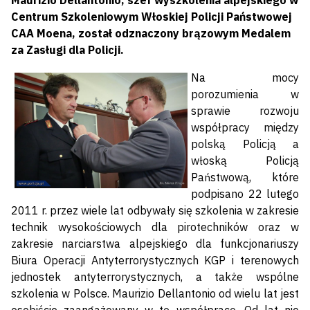
Maurizio Dellantonio, szef wyszkolenia alpejskiego w
Centrum Szkoleniowym Włoskiej Policji Państwowej
CAA Moena, został odznaczony brązowym Medalem
za Zasługi dla Policji.
Na mocy
porozumienia w
sprawie rozwoju
współpracy między
polską Policją a
włoską Policją
Państwową, które
podpisano 22 lutego
2011 r. przez wiele lat odbywały się szkolenia w zakresie
technik wysokościowych dla pirotechników oraz w
zakresie narciarstwa alpejskiego dla funkcjonariuszy
Biura Operacji Antyterrorystycznych KGP i terenowych
jednostek antyterrorystycznych, a także wspólne
szkolenia w Polsce. Maurizio Dellantonio od wielu lat jest