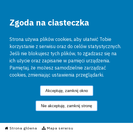
Zgoda na ciasteczka
Strona używa plików cookies, aby ułatwić Tobie
korzystanie z serwisu oraz do celów statystycznych.
Jeśli nie blokujesz tych plików, to zgadzasz się na
ich użycie oraz zapisanie w pamięci urządzenia.
Pamiętaj, że możesz samodzielnie zarządzać
cookies, zmieniając ustawienia przeglądarki.
Akceptuję, zamknij okno
Nie akceptuję, zamknij stronę
Informacyjny Serwis Policyjn
Strona główna
Mapa serwisu