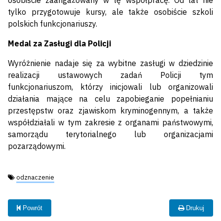
osobiście zaangażowany w tę współpracę. Od lat nie
tylko przygotowuje kursy, ale także osobiście szkoli
polskich funkcjonariuszy.
Medal za Zasługi dla Policji
Wyróżnienie nadaje się za wybitne zasługi w dziedzinie
realizacji ustawowych zadań Policji tym
funkcjonariuszom, którzy inicjowali lub organizowali
działania mające na celu zapobieganie popełnianiu
przestępstw oraz zjawiskom kryminogennym, a także
współdziałali w tym zakresie z organami państwowymi,
samorządu terytorialnego lub organizacjami
pozarządowymi.
Tagi:
odznaczenie
Powrót
Drukuj