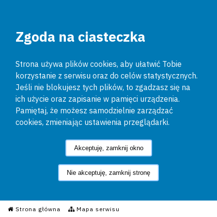
Zgoda na ciasteczka
Strona używa plików cookies, aby ułatwić Tobie
korzystanie z serwisu oraz do celów statystycznych.
Jeśli nie blokujesz tych plików, to zgadzasz się na
ich użycie oraz zapisanie w pamięci urządzenia.
Pamiętaj, że możesz samodzielnie zarządzać
cookies, zmieniając ustawienia przeglądarki.
Akceptuję, zamknij okno
Nie akceptuję, zamknij stronę
Informacyjny Serwis Policyjn
Strona główna
Mapa serwisu