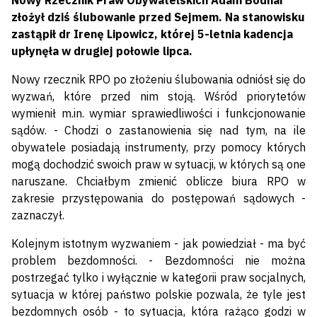
Nowy Rzecznik Praw Obywatelskich Adam Bodnar
złożył dziś ślubowanie przed Sejmem. Na stanowisku
zastąpił dr Irenę Lipowicz, której 5-letnia kadencja
upłynęła w drugiej połowie lipca.
Nowy rzecznik RPO po złożeniu ślubowania odniósł się do
wyzwań, które przed nim stoją. Wśród priorytetów
wymienił m.in. wymiar sprawiedliwości i funkcjonowanie
sądów. - Chodzi o zastanowienia się nad tym, na ile
obywatele posiadają instrumenty, przy pomocy których
mogą dochodzić swoich praw w sytuacji, w których są one
naruszane. Chciałbym zmienić oblicze biura RPO w
zakresie przystępowania do postępowań sądowych -
zaznaczył.
Kolejnym istotnym wyzwaniem - jak powiedział - ma być
problem bezdomności. - Bezdomności nie można
postrzegać tylko i wyłącznie w kategorii praw socjalnych,
sytuacja w której państwo polskie pozwala, że tyle jest
bezdomnych osób - to sytuacja, która rażąco godzi w