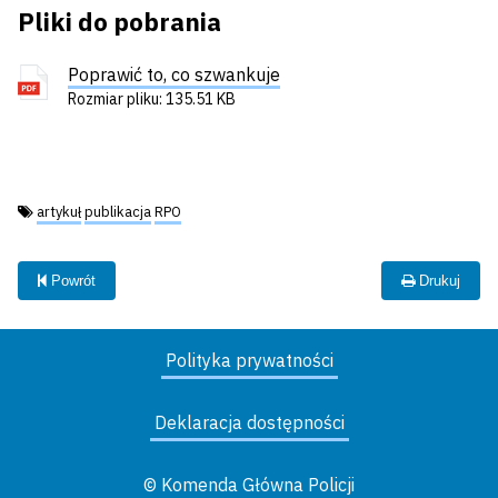
Pliki do pobrania
Poprawić to, co szwankuje
Rozmiar pliku: 135.51 KB
Tagi:
artykuł
publikacja
RPO
Powrót
Drukuj
Polityka prywatności
Deklaracja dostępności
© Komenda Główna Policji