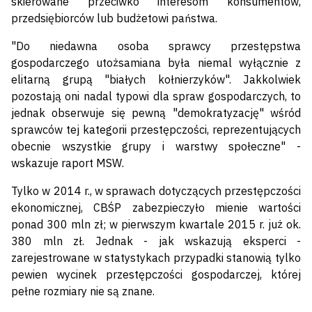
skierowane przeciwko interesom konsumentów,
przedsiębiorców lub budżetowi państwa.
"Do niedawna osoba sprawcy przestępstwa
gospodarczego utożsamiana była niemal wyłącznie z
elitarną grupą "białych kołnierzyków". Jakkolwiek
pozostają oni nadal typowi dla spraw gospodarczych, to
jednak obserwuje się pewną "demokratyzację" wśród
sprawców tej kategorii przestępczości, reprezentujących
obecnie wszystkie grupy i warstwy społeczne" -
wskazuje raport MSW.
Tylko w 2014 r., w sprawach dotyczących przestępczości
ekonomicznej, CBŚP zabezpieczyło mienie wartości
ponad 300 mln zł; w pierwszym kwartale 2015 r. już ok.
380 mln zł. Jednak - jak wskazują eksperci -
zarejestrowane w statystykach przypadki stanowią tylko
pewien wycinek przestępczości gospodarczej, której
pełne rozmiary nie są znane.