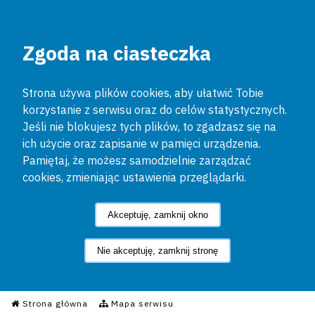
Zgoda na ciasteczka
Strona używa plików cookies, aby ułatwić Tobie
korzystanie z serwisu oraz do celów statystycznych.
Jeśli nie blokujesz tych plików, to zgadzasz się na
ich użycie oraz zapisanie w pamięci urządzenia.
Pamiętaj, że możesz samodzielnie zarządzać
cookies, zmieniając ustawienia przeglądarki.
Akceptuję, zamknij okno
Nie akceptuję, zamknij stronę
Informacyjny Serwis Policyjn
Strona główna
Mapa serwisu