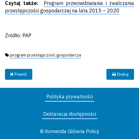
Czytaj także:
Program przeciwdziałania i zwalczania
przestępczości gospodarczej na lata 2015 – 2020
Źródło: PAP
Tagi:
program
przestępczość gospodarcza
Powrót
Drukuj
Polityka prywatności
Deklaracja dostępności
© Komenda Główna Policji