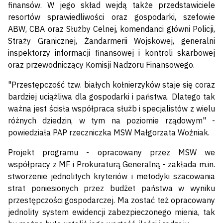
finansów. W jego skład wejdą także przedstawiciele
resortów sprawiedliwości oraz gospodarki, szefowie
ABW, CBA oraz Służby Celnej, komendanci główni Policji,
Straży Granicznej, Żandarmerii Wojskowej, generalni
inspektorzy informacji finansowej i kontroli skarbowej
oraz przewodniczący Komisji Nadzoru Finansowego.
"Przestępczość tzw. białych kołnierzyków staje się coraz
bardziej uciążliwa dla gospodarki i państwa. Dlatego tak
ważna jest ścisła współpraca służb i specjalistów z wielu
różnych dziedzin, w tym na poziomie rządowym" -
powiedziała PAP rzeczniczka MSW Małgorzata Woźniak.
Projekt programu - opracowany przez MSW we
współpracy z MF i Prokuraturą Generalną - zakłada m.in.
stworzenie jednolitych kryteriów i metodyki szacowania
strat poniesionych przez budżet państwa w wyniku
przestępczości gospodarczej. Ma zostać też opracowany
jednolity system ewidencji zabezpieczonego mienia, tak