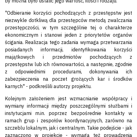
by można było ustalić jego wartość, ilości i rodzaju.
"Odbieranie korzyści pochodzących z przestępstw jest
niezwykle dotkliwą dla przestępców metodą zwalczania
przestępczości, w tym szczególnie tej o charakterze
ekonomicznym i stanowi jeden z priorytetów organów
ścigania. Realizacja tego zadania wymaga przetwarzania
posiadanych informacji, identyfikowania korzyści
majątkowych i przedmiotów pochodzących z
przestępstw lub ich równowartości, a następnie, zgodnie
z odpowiednimi procedurami, dokonywania ich
zabezpieczenia na poczet grożących kar i środków
karnych" - podkreślili autorzy projektu.
Kolejnym założeniem jest wzmacnianie współpracy i
wymiany informacji między poszczególnymi służbami i
instytucjami m.in. poprzez bezpośrednie kontakty w
ramach grup i zespołów koordynacyjnych, zarówno na
szczeblu lokalnym, jak i centralnym. Takie podejście - jak
zaznaczono w projekcie - wymaga też prowadzenia