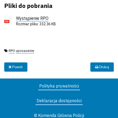
Pliki do pobrania
Wystąpienie RPO
Rozmiar pliku: 332.36 KB
Tagi:
RPO
uposażenie
Powrót
Drukuj
Polityka prywatności
Deklaracja dostępności
© Komenda Główna Policji