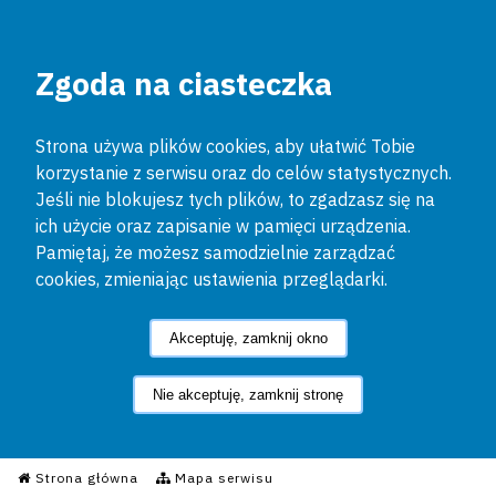
Zgoda na ciasteczka
Strona używa plików cookies, aby ułatwić Tobie
korzystanie z serwisu oraz do celów statystycznych.
Jeśli nie blokujesz tych plików, to zgadzasz się na
ich użycie oraz zapisanie w pamięci urządzenia.
Pamiętaj, że możesz samodzielnie zarządzać
cookies, zmieniając ustawienia przeglądarki.
Akceptuję, zamknij okno
Nie akceptuję, zamknij stronę
Informacyjny Serwis Policyjn
Strona główna
Mapa serwisu