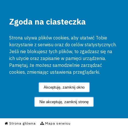
Zgoda na ciasteczka
Strona używa plików cookies, aby ułatwić Tobie
korzystanie z serwisu oraz do celów statystycznych.
Jeśli nie blokujesz tych plików, to zgadzasz się na
ich użycie oraz zapisanie w pamięci urządzenia.
Pamiętaj, że możesz samodzielnie zarządzać
cookies, zmieniając ustawienia przeglądarki.
Akceptuję, zamknij okno
Nie akceptuję, zamknij stronę
Informacyjny Serwis Policyjn
Strona główna
Mapa serwisu