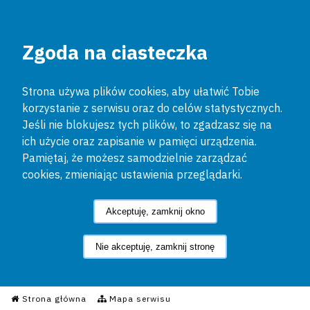
Zgoda na ciasteczka
Strona używa plików cookies, aby ułatwić Tobie
korzystanie z serwisu oraz do celów statystycznych.
Jeśli nie blokujesz tych plików, to zgadzasz się na
ich użycie oraz zapisanie w pamięci urządzenia.
Pamiętaj, że możesz samodzielnie zarządzać
cookies, zmieniając ustawienia przeglądarki.
Akceptuję, zamknij okno
Nie akceptuję, zamknij stronę
Informacyjny Serwis Policyjn
Strona główna
Mapa serwisu