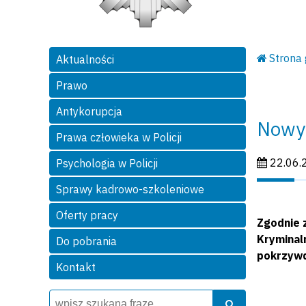
Strona
Aktualności
Prawo
Antykorupcja
Nowy
Prawa człowieka w Policji
Data publi
22.06.
Psychologia w Policji
Sprawy kadrowo-szkoleniowe
Oferty pracy
Zgodnie 
Kryminal
Do pobrania
pokrzywd
Kontakt
Wyszukiwarka
Szukaj
Szukaj