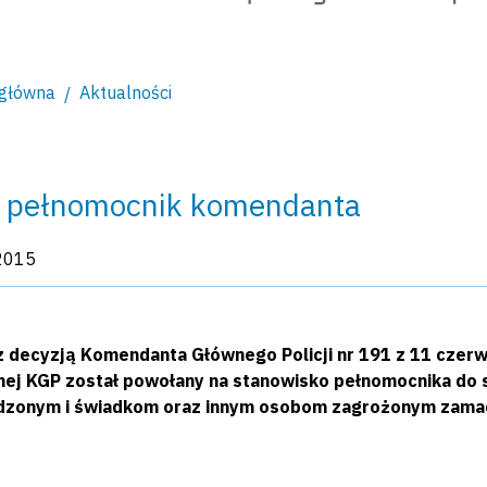
 główna
Aktualności
 pełnomocnik komendanta
kacji:
2015
z decyzją Komendanta Głównego Policji nr 191 z 11 czerwc
nej KGP został powołany na stanowisko pełnomocnika do 
zonym i świadkom oraz innym osobom zagrożonym zamach