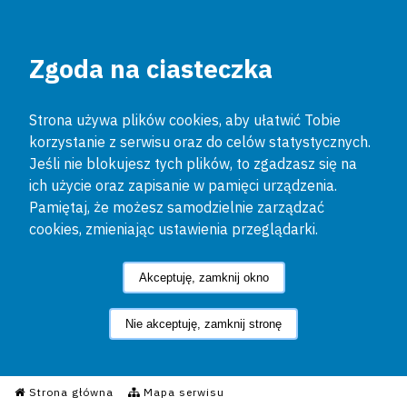
Zgoda na ciasteczka
Strona używa plików cookies, aby ułatwić Tobie
korzystanie z serwisu oraz do celów statystycznych.
Jeśli nie blokujesz tych plików, to zgadzasz się na
ich użycie oraz zapisanie w pamięci urządzenia.
Pamiętaj, że możesz samodzielnie zarządzać
cookies, zmieniając ustawienia przeglądarki.
Akceptuję, zamknij okno
Nie akceptuję, zamknij stronę
Informacyjny Serwis Policyjn
Strona główna
Mapa serwisu