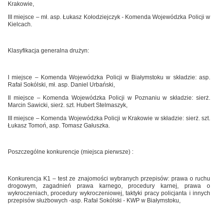
Krakowie,
III miejsce – mł. asp. Łukasz Kołodziejczyk - Komenda Wojewódzka Policji w
Kielcach.
Klasyfikacja generalna drużyn:
I miejsce – Komenda Wojewódzka Policji w Białymstoku w składzie: asp.
Rafał Sokólski, mł. asp. Daniel Urbański,
II miejsce – Komenda Wojewódzka Policji w Poznaniu w składzie: sierż.
Marcin Sawicki, sierż. szt. Hubert Stelmaszyk,
III miejsce – Komenda Wojewódzka Policji w Krakowie w składzie: sierż. szt.
Łukasz Tomoń, asp. Tomasz Gałuszka.
Poszczególne konkurencje (miejsca pierwsze) :
Konkurencja K1 – test ze znajomości wybranych przepisów: prawa o ruchu
drogowym, zagadnień prawa karnego, procedury karnej, prawa o
wykroczeniach, procedury wykroczeniowej, taktyki pracy policjanta i innych
przepisów służbowych -asp. Rafał Sokólski - KWP w Białymstoku,