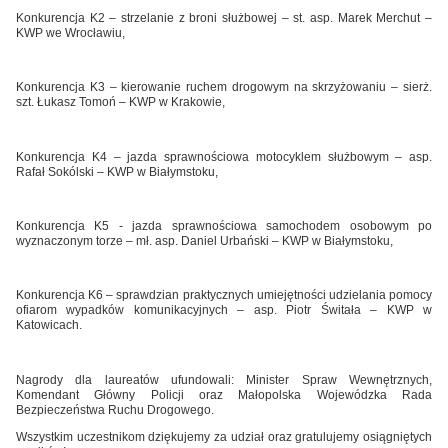
Konkurencja K2 – strzelanie z broni służbowej – st. asp. Marek Merchut –
KWP we Wrocławiu,
Konkurencja K3 – kierowanie ruchem drogowym na skrzyżowaniu – sierż.
szt. Łukasz Tomoń – KWP w Krakowie,
Konkurencja K4 – jazda sprawnościowa motocyklem służbowym – asp.
Rafał Sokólski – KWP w Białymstoku,
Konkurencja K5 - jazda sprawnościowa samochodem osobowym po
wyznaczonym torze – mł. asp. Daniel Urbański – KWP w Białymstoku,
Konkurencja K6 – sprawdzian praktycznych umiejętności udzielania pomocy
ofiarom wypadków komunikacyjnych – asp. Piotr Świtała – KWP w
Katowicach.
Nagrody dla laureatów ufundowali: Minister Spraw Wewnętrznych,
Komendant Główny Policji oraz Małopolska Wojewódzka Rada
Bezpieczeństwa Ruchu Drogowego.
Wszystkim uczestnikom dziękujemy za udział oraz gratulujemy osiągniętych