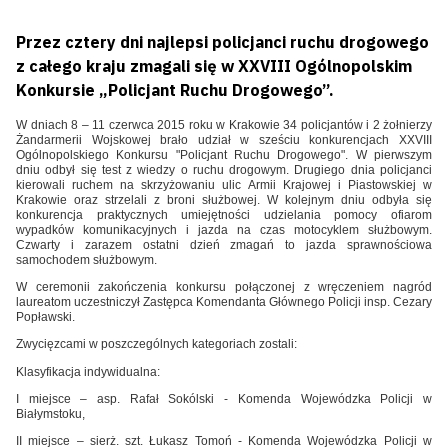
Przez cztery dni najlepsi policjanci ruchu drogowego
z całego kraju zmagali się w XXVIII Ogólnopolskim
Konkursie „Policjant Ruchu Drogowego”.
W dniach 8 – 11 czerwca 2015 roku w Krakowie 34 policjantów i 2 żołnierzy
Żandarmerii Wojskowej brało udział w sześciu konkurencjach XXVIII
Ogólnopolskiego Konkursu "Policjant Ruchu Drogowego". W pierwszym
dniu odbył się test z wiedzy o ruchu drogowym. Drugiego dnia policjanci
kierowali ruchem na skrzyżowaniu ulic Armii Krajowej i Piastowskiej w
Krakowie oraz strzelali z broni służbowej. W kolejnym dniu odbyła się
konkurencja praktycznych umiejętności udzielania pomocy ofiarom
wypadków komunikacyjnych i jazda na czas motocyklem służbowym.
Czwarty i zarazem ostatni dzień zmagań to jazda sprawnościowa
samochodem służbowym.
W ceremonii zakończenia konkursu połączonej z wręczeniem nagród
laureatom uczestniczył Zastępca Komendanta Głównego Policji insp. Cezary
Popławski.
Zwycięzcami w poszczególnych kategoriach zostali:
Klasyfikacja indywidualna:
I miejsce – asp. Rafał Sokólski - Komenda Wojewódzka Policji w
Białymstoku,
II miejsce – sierż. szt. Łukasz Tomoń - Komenda Wojewódzka Policji w