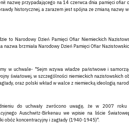
nił nazwę przypadającego na 14 czerwca dnia pamięci ofiar
rawdy historycznej, a zarazem jest spójna ze zmianą nazwy
zie to Narodowy Dzień Pamięci Ofiar Niemieckich Nazistow
a nazwa brzmiała Narodowy Dzień Pamięci Ofiar Nazistowski
amy w uchwale- "Sejm wzywa władze państwowe i samorząd
 wojny światowej, w szczególności niemieckich nazistowskich 
głady, oraz polski wkład w walce z niemiecką ideologią naro
dnieniu do uchwały zwrócono uwagę, że w 2007 roku
cyjnego Auschwitz-Birkenau we wpisie na liście Światoweg
ki obóz koncentracyjny i zagłady (1940-1945)".