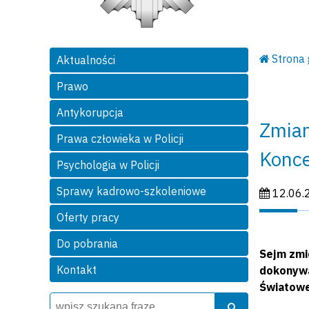
Strona
Aktualności
Prawo
Antykorupcja
Zmian
Prawa człowieka w Policji
Konce
Psychologia w Policji
Sprawy kadrowo-szkoleniowe
Data publi
12.06.
Oferty pracy
Do pobrania
Sejm zmi
Kontakt
dokonywa
Światow
Wyszukiwarka
Szukaj
Szukaj