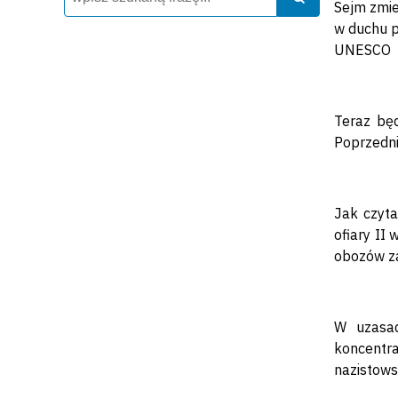
Sejm zmie
w duchu p
UNESCO
Teraz będ
Poprzedni
Jak czyt
ofiary II
obozów za
W uzasa
koncentra
nazistows