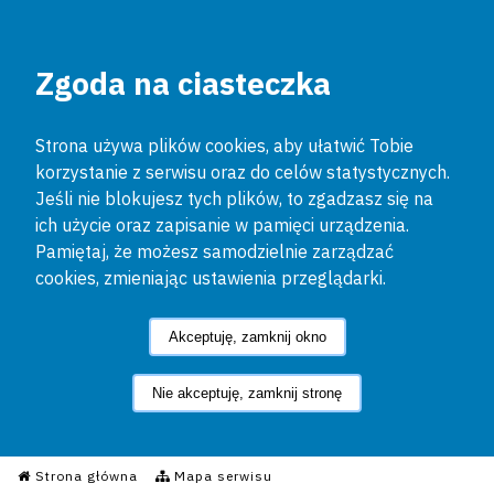
Zgoda na ciasteczka
Strona używa plików cookies, aby ułatwić Tobie
korzystanie z serwisu oraz do celów statystycznych.
Jeśli nie blokujesz tych plików, to zgadzasz się na
ich użycie oraz zapisanie w pamięci urządzenia.
Pamiętaj, że możesz samodzielnie zarządzać
cookies, zmieniając ustawienia przeglądarki.
Akceptuję, zamknij okno
Nie akceptuję, zamknij stronę
Informacyjny Serwis Policyjn
Strona główna
Mapa serwisu