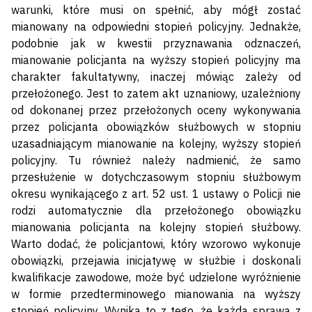
warunki, które musi on spełnić, aby mógł zostać
mianowany na odpowiedni stopień policyjny. Jednakże,
podobnie jak w kwestii przyznawania odznaczeń,
mianowanie policjanta na wyższy stopień policyjny ma
charakter fakultatywny, inaczej mówiąc zależy od
przełożonego. Jest to zatem akt uznaniowy, uzależniony
od dokonanej przez przełożonych oceny wykonywania
przez policjanta obowiązków służbowych w stopniu
uzasadniającym mianowanie na kolejny, wyższy stopień
policyjny. Tu również należy nadmienić, że samo
przesłużenie w dotychczasowym stopniu służbowym
okresu wynikającego z art. 52 ust. 1 ustawy o Policji nie
rodzi automatycznie dla przełożonego obowiązku
mianowania policjanta na kolejny stopień służbowy.
Warto dodać, że policjantowi, który wzorowo wykonuje
obowiązki, przejawia inicjatywę w służbie i doskonali
kwalifikacje zawodowe, może być udzielone wyróżnienie
w formie przedterminowego mianowania na wyższy
stopień policyjny. Wynika to z tego, że każda sprawa z