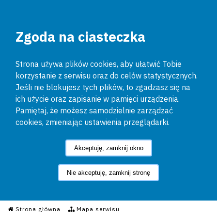
Zgoda na ciasteczka
Strona używa plików cookies, aby ułatwić Tobie
korzystanie z serwisu oraz do celów statystycznych.
Jeśli nie blokujesz tych plików, to zgadzasz się na
ich użycie oraz zapisanie w pamięci urządzenia.
Pamiętaj, że możesz samodzielnie zarządzać
cookies, zmieniając ustawienia przeglądarki.
Akceptuję, zamknij okno
Nie akceptuję, zamknij stronę
Informacyjny Serwis Policyjn
Strona główna
Mapa serwisu