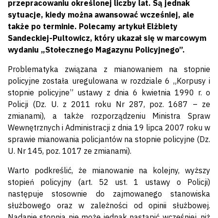
przepracowaniu określonej liczby lat. Są jednak
sytuacje, kiedy można awansować wcześniej, ale
także po terminie. Polecamy artykuł Elżbiety
Sandeckiej-Pultowicz, który ukazał się w marcowym
wydaniu „Stołecznego Magazynu Policyjnego”.
Problematyka związana z mianowaniem na stopnie
policyjne została uregulowana w rozdziale 6 „Korpusy i
stopnie policyjne” ustawy z dnia 6 kwietnia 1990 r. o
Policji (Dz. U. z 2011 roku Nr 287, poz. 1687 – ze
zmianami), a także rozporządzeniu Ministra Spraw
Wewnętrznych i Administracji z dnia 19 lipca 2007 roku w
sprawie mianowania policjantów na stopnie policyjne (Dz.
U. Nr 145, poz. 1017 ze zmianami).
Warto podkreślić, że mianowanie na kolejny, wyższy
stopień policyjny (art. 52 ust. 1 ustawy o Policji)
następuje stosownie do zajmowanego stanowiska
służbowego oraz w zależności od opinii służbowej.
Nadanie stopnia nie może jednak nastąpić wcześniej, niż