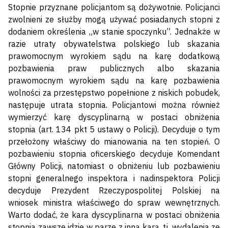
Stopnie przyznane policjantom są dożywotnie. Policjanci
zwolnieni ze służby mogą używać posiadanych stopni z
dodaniem określenia „w stanie spoczynku”. Jednakże w
razie utraty obywatelstwa polskiego lub skazania
prawomocnym wyrokiem sądu na karę dodatkową
pozbawienia praw publicznych albo skazania
prawomocnym wyrokiem sądu na karę pozbawienia
wolności za przestępstwo popełnione z niskich pobudek,
następuje utrata stopnia. Policjantowi można również
wymierzyć karę dyscyplinarną w postaci obniżenia
stopnia (art. 134 pkt 5 ustawy o Policji). Decyduje o tym
przełożony właściwy do mianowania na ten stopień. O
pozbawieniu stopnia oficerskiego decyduje Komendant
Główny Policji, natomiast o obniżeniu lub pozbawieniu
stopni generalnego inspektora i nadinspektora Policji
decyduje Prezydent Rzeczypospolitej Polskiej na
wniosek ministra właściwego do spraw wewnętrznych.
Warto dodać, że kara dyscyplinarna w postaci obniżenia
stopnia zawsze idzie w parze z inną karą, tj. wydalenia ze