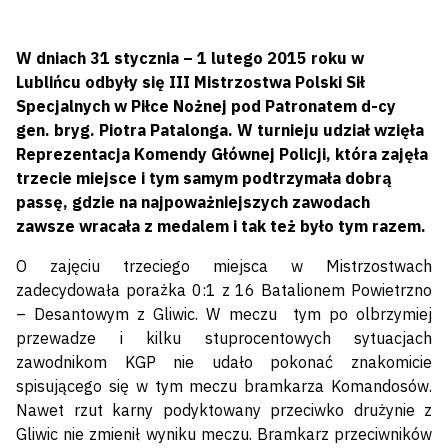
W dniach 31 stycznia – 1 lutego 2015 roku w
Lublińcu odbyły się III Mistrzostwa Polski Sił
Specjalnych w Piłce Nożnej pod Patronatem d-cy
gen. bryg. Piotra Patalonga. W turnieju udział wzięła
Reprezentacja Komendy Głównej Policji, która zajęła
trzecie miejsce i tym samym podtrzymała dobrą
passę, gdzie na najpoważniejszych zawodach
zawsze wracała z medalem i tak też było tym razem.
O zajęciu trzeciego miejsca w Mistrzostwach
zadecydowała porażka 0:1 z 16 Batalionem Powietrzno
– Desantowym z Gliwic. W meczu tym po olbrzymiej
przewadze i kilku stuprocentowych sytuacjach
zawodnikom KGP nie udało pokonać znakomicie
spisującego się w tym meczu bramkarza Komandosów.
Nawet rzut karny podyktowany przeciwko drużynie z
Gliwic nie zmienił wyniku meczu. Bramkarz przeciwników