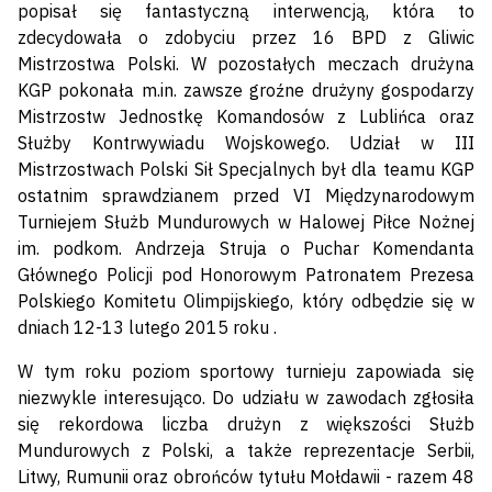
popisał się fantastyczną interwencją, która to
zdecydowała o zdobyciu przez 16 BPD z Gliwic
Mistrzostwa Polski. W pozostałych meczach drużyna
KGP pokonała m.in. zawsze groźne drużyny gospodarzy
Mistrzostw Jednostkę Komandosów z Lublińca oraz
Służby Kontrwywiadu Wojskowego. Udział w III
Mistrzostwach Polski Sił Specjalnych był dla teamu KGP
ostatnim sprawdzianem przed VI Międzynarodowym
Turniejem Służb Mundurowych w Halowej Piłce Nożnej
im. podkom. Andrzeja Struja o Puchar Komendanta
Głównego Policji pod Honorowym Patronatem Prezesa
Polskiego Komitetu Olimpijskiego, który odbędzie się w
dniach 12-13 lutego 2015 roku .
W tym roku poziom sportowy turnieju zapowiada się
niezwykle interesująco. Do udziału w zawodach zgłosiła
się rekordowa liczba drużyn z większości Służb
Mundurowych z Polski, a także reprezentacje Serbii,
Litwy, Rumunii oraz obrońców tytułu Mołdawii - razem 48