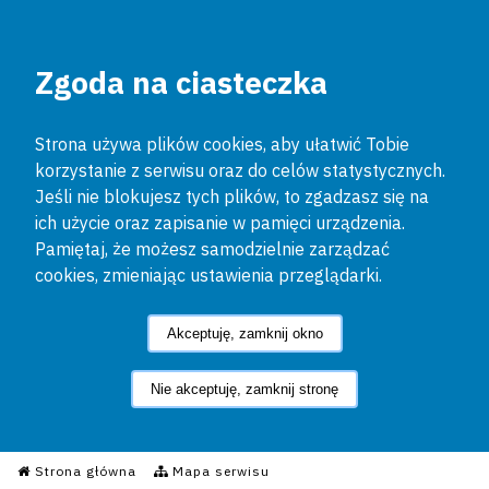
Zgoda na ciasteczka
Strona używa plików cookies, aby ułatwić Tobie
korzystanie z serwisu oraz do celów statystycznych.
Jeśli nie blokujesz tych plików, to zgadzasz się na
ich użycie oraz zapisanie w pamięci urządzenia.
Pamiętaj, że możesz samodzielnie zarządzać
cookies, zmieniając ustawienia przeglądarki.
Akceptuję, zamknij okno
Nie akceptuję, zamknij stronę
Informacyjny Serwis Policyjn
Strona główna
Mapa serwisu