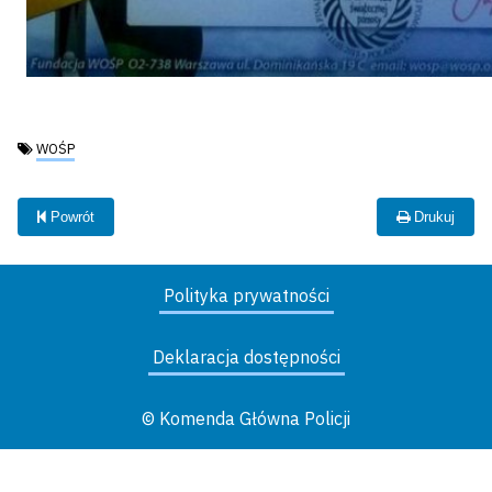
Tagi:
WOŚP
Powrót
Drukuj
Polityka prywatności
Deklaracja dostępności
© Komenda Główna Policji