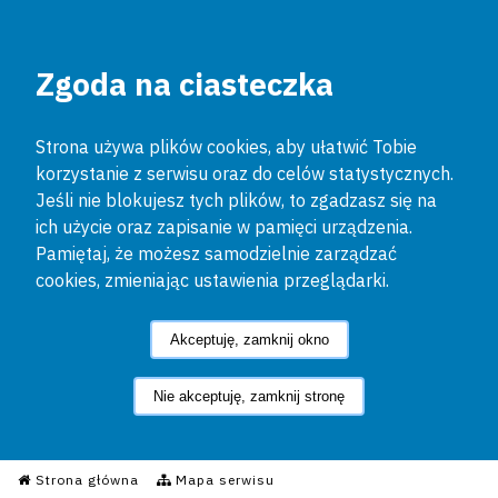
Zgoda na ciasteczka
Strona używa plików cookies, aby ułatwić Tobie
korzystanie z serwisu oraz do celów statystycznych.
Jeśli nie blokujesz tych plików, to zgadzasz się na
ich użycie oraz zapisanie w pamięci urządzenia.
Pamiętaj, że możesz samodzielnie zarządzać
cookies, zmieniając ustawienia przeglądarki.
Akceptuję, zamknij okno
Nie akceptuję, zamknij stronę
Informacyjny Serwis Policyjn
Strona główna
Mapa serwisu