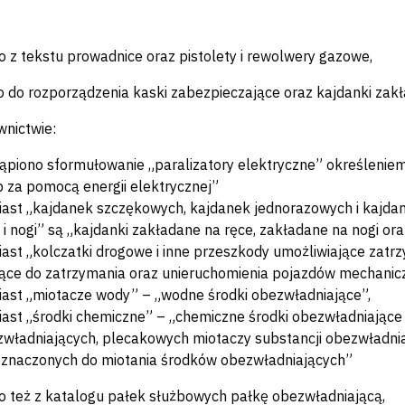
to z tekstu prowadnice oraz pistolety i rewolwery gazowe,
o do rozporządzenia kaski zabezpieczające oraz kajdanki zakł
wnictwie:
ąpiono sformułowanie „paralizatory elektryczne” określeni
 za pomocą energii elektrycznej”
ast „kajdanek szczękowych, kajdanek jednorazowych i kajda
 i nogi” są „kajdanki zakładane na ręce, zakładane na nogi or
ast „kolczatki drogowe i inne przeszkody umożliwiające zatrz
ące do zatrzymania oraz unieruchomienia pojazdów mechanic
ast „miotacze wody” – „wodne środki obezwładniające”,
ast „środki chemiczne” – „chemiczne środki obezwładniające 
władniających, plecakowych miotaczy substancji obezwładnia
znaczonych do miotania środków obezwładniających”
to też z katalogu pałek służbowych pałkę obezwładniającą,