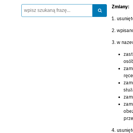
Zmiany:
Wyszukiwarka
Szukaj
Szukaj
1. usunię
2. wpisan
3. w naze
zast
osób
zami
ręce
zami
służ
zami
zami
obez
prze
4. usunię