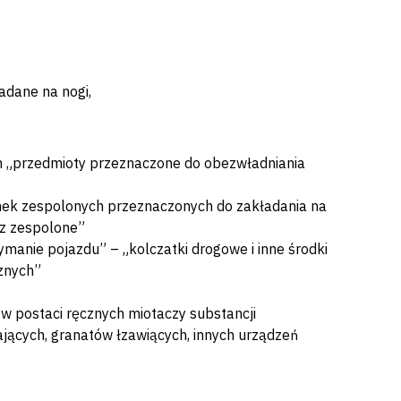
adane na nogi,
em „przedmioty przeznaczone do obezwładniania
nek zespolonych przeznaczonych do zakładania na
az zespolone”
ymanie pojazdu” – „kolczatki drogowe i inne środki
znych”
w postaci ręcznych miotaczy substancji
jących, granatów łzawiących, innych urządzeń