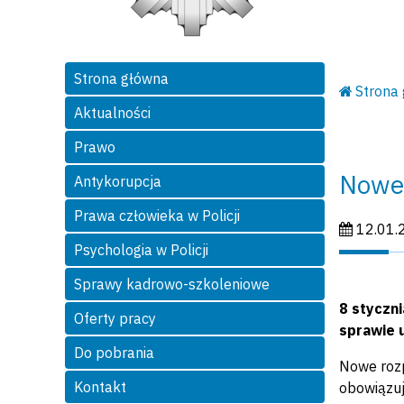
Strona główna
Strona
Aktualności
Prawo
Nowe 
Antykorupcja
Prawa człowieka w Policji
Data publi
12.01.
Psychologia w Policji
Sprawy kadrowo-szkoleniowe
8 styczn
Oferty pracy
sprawie 
Do pobrania
Nowe rozp
Kontakt
obowiązuj